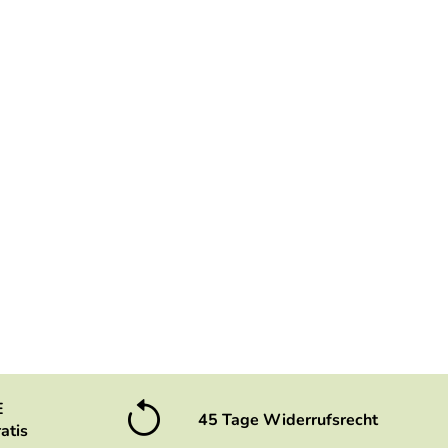
E
45 Tage Widerrufsrecht
atis