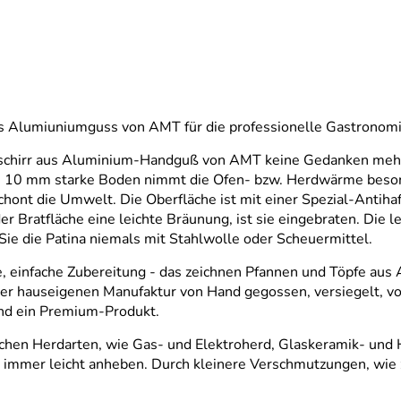
s Alumiuniumguss von AMT für die professionelle Gastronomi
geschirr aus Aluminium-Handguß von AMT keine Gedanken meh
s zu 10 mm starke Boden nimmt die Ofen- bzw. Herdwärme beson
ont die Umwelt. Die Oberfläche ist mit einer Spezial-Antihaf
f der Bratfläche eine leichte Bräunung, ist sie eingebraten. Die
Sie die Patina niemals mit Stahlwolle oder Scheuermittel.
e, einfache Zubereitung - das zeichnen Pfannen und Töpfe a
er hauseigenen Manufaktur von Hand gegossen, versiegelt, vo
 und ein Premium-Produkt.
lichen Herdarten, wie Gas- und Elektroherd, Glaskeramik- un
 immer leicht anheben. Durch kleinere Verschmutzungen, wie z