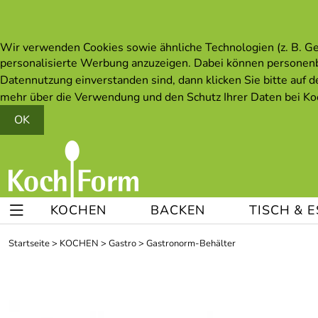
Wir verwenden Cookies sowie ähnliche Technologien (z. B. Ger
personalisierte Werbung anzuzeigen. Dabei können personen
Datennutzung einverstanden sind, dann klicken Sie bitte auf d
mehr über die Verwendung und den Schutz Ihrer Daten bei Koc
OK
KOCHEN
BACKEN
TISCH & 
Startseite
>
KOCHEN
>
Gastro
>
Gastronorm-Behälter