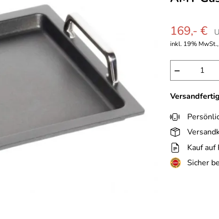
169,- €
U
inkl. 19% MwSt., 
−
Versandferti
Persönli
Versandk
Kauf auf
Sicher b