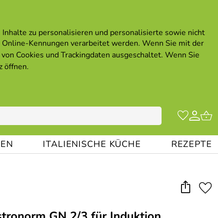
Inhalte zu personalisieren und personalisierte sowie nicht
 Online-Kennungen verarbeitet werden. Wenn Sie mit der
von Cookies und Trackingdaten ausgeschaltet. Wenn Sie
z öffnen
.
EN
ITALIENISCHE KÜCHE
REZEPTE
ronorm GN 2/3 für Induktion