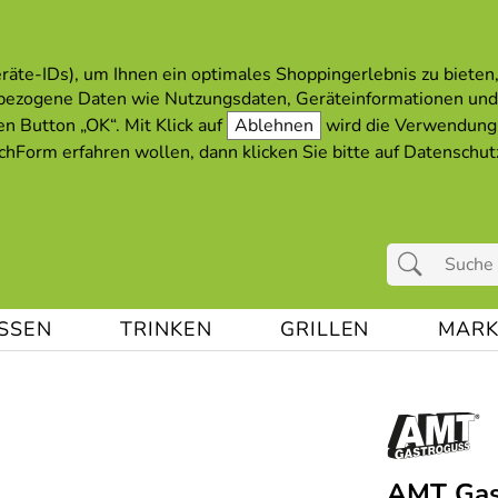
äte-IDs), um Ihnen ein optimales Shoppingerlebnis zu bieten, 
bezogene Daten wie Nutzungsdaten, Geräteinformationen und
en Button „OK“. Mit Klick auf
Ablehnen
wird die Verwendung 
hForm erfahren wollen, dann klicken Sie bitte auf
Datenschut
ESSEN
TRINKEN
GRILLEN
MARK
AMT Gast