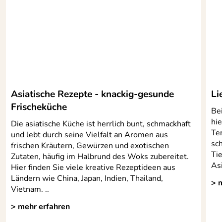
Gewicht: 1,6 cm
eingegossene Gewindebuchsen für dauerhaft feste
Griffe und Stiele
besonders dicker Boden (8-10 mm) zur optimalen
Wärmeleitung und Speicherung
im Backofen bis 240 °C hitzebeständig (inkl. Griff/ Stiel)
absolut plan und mikrofein abgedrehter Boden für
besten Kontakt zur Kochplatte
Asiatische Rezepte - knackig-gesunde
Li
geeignet für alle üblichen Herdarten, wie Gas- und
Frischeküche
Be
Elektroherd, Glaskeramik- und Halogenkochfeld
hie
Die asiatische Küche ist herrlich bunt, schmackhaft
hochwertige 5-fache Oberflächen-Versiegelung
Te
und lebt durch seine Vielfalt an Aromen aus
ermöglicht Braten und Kochen ohne Fett
sc
frischen Kräutern, Gewürzen und exotischen
zusätzlich verstärkter Schüttrand
Tie
Zutaten, häufig im Halbrund des Woks zubereitet.
Asi
Made in Germany
Hier finden Sie viele kreative Rezeptideen aus
Ländern wie China, Japan, Indien, Thailand,
AMT Gastroguß ist offizieller Ausstatter der deutschen
> 
Vietnam. ..
Köche-Nationalmannschaft
> mehr erfahren