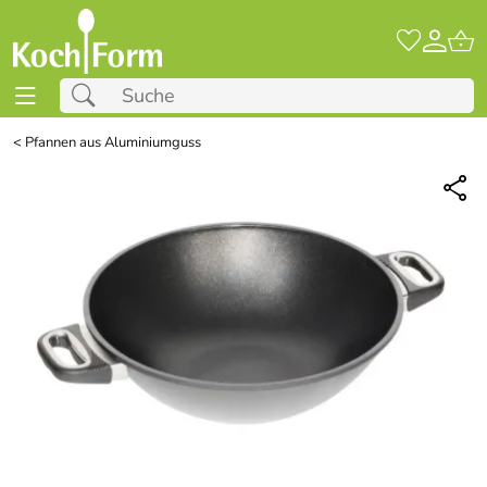
<
Pfannen aus Aluminiumguss