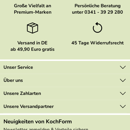
Große Vielfalt an
Persönliche Beratung
Premium-Marken
unter 0341 - 39 29 280
Versand in DE
45 Tage Widerrufsrecht
ab 49,90 Euro gratis
Unser Service
Kontakt
Über uns
Newsletter
Marken
Unsere Zahlarten
Mehrwertsteuerfrei
Neu
Retourenportal
Unsere Versandpartner
Angebote
FAQs
Made in Germany
Neuigkeiten von KochForm
Lieferbedingungen
Themen
Newsletter anmelden & Vorteile sichern