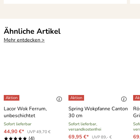
Hersteller: AMT Alumetall-Giesstechnik GmbH ,
Glörstraße 20-22, 58579 Schalksmühle,
info@gastroguss.de
Ähnliche Artikel
Mehr entdecken >
Lacor Wok Ferrum,
Spring Wokpfanne Canton
Rö
unbeschichtet
30 cm
Gri
Sofort lieferbar
Sofort lieferbar,
Sofo
versandkostenfrei
ver
44,90 €*
UVP 49,70 €
69,95 €*
69
UVP 89,- €
(4)
*****