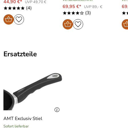
44,90 €*
UVP 49,70 €
69,95 €*
69
UVP 89,- €
(4)
*****
(3)
****o
*
Ersatzteile
AMT Exclusiv Stiel
Sofort lieferbar