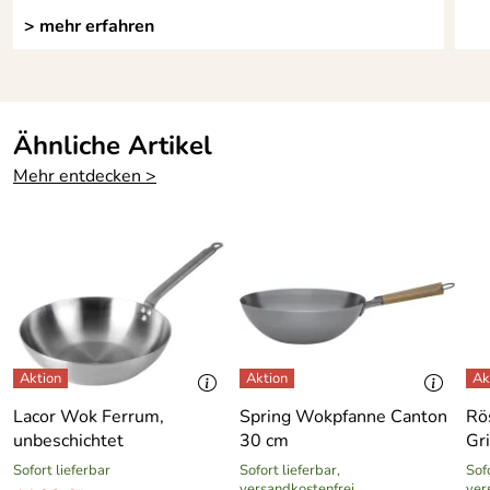
info@gastroguss.de
> mehr erfahren
Ähnliche Artikel
Mehr entdecken >
Lacor Wok Ferrum,
Spring Wokpfanne Canton
Rö
unbeschichtet
30 cm
Gri
Sofort lieferbar
Sofort lieferbar,
Sofo
versandkostenfrei
ver