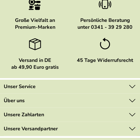
Große Vielfalt an
Persönliche Beratung
Premium-Marken
unter 0341 - 39 29 280
Versand in DE
45 Tage Widerrufsrecht
ab 49,90 Euro gratis
Unser Service
Kontakt
Über uns
Newsletter
Marken
Unsere Zahlarten
Mehrwertsteuerfrei
Neu
Retourenportal
Unsere Versandpartner
Angebote
FAQs