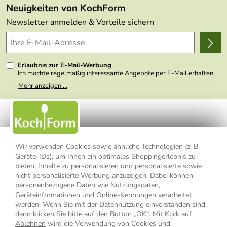
Made in Germany
Neuigkeiten von KochForm
Lieferbedingungen
Themen
Newsletter anmelden & Vorteile sichern
Delivery Terms
Wir über uns
Kundenlogin
Presse
Erlaubnis zur E-Mail-Werbung
Ich möchte regelmäßig interessante Angebote per E-Mail erhalten.
Meine E-Mail-Adresse wird nicht an andere Unternehmen
Mehr anzeigen ...
weitergegeben. Zu statistischen Zwecken wird in anonymer Form
ausgewertet, welche Links im Newsletter geklickt werden. Dabei ist
nicht erkennbar, welche konkrete Person geklickt hat. Diese
Einwilligung zur Nutzung meiner E-Mail- Adresse für Werbezwecke
kann ich jederzeit mit Wirkung für die Zukunft widerrufen, indem ich
den Link "Abmelden" am Ende des Newsletters anklicke oder die
Option Newsletter im Mitgliederbereich deaktiviere. Die
Datenschutzerklärung
habe ich zur Kenntnis genommen.
Wir verwenden Cookies sowie ähnliche Technologien (z. B.
Geräte-IDs), um Ihnen ein optimales Shoppingerlebnis zu
Impressum
Datenschutzerklärung
AGB
bieten, Inhalte zu personalisieren und personalisierte sowie
nicht personalisierte Werbung anzuzeigen. Dabei können
personenbezogene Daten wie Nutzungsdaten,
Widerrufsbelehrung
Widerrufsformular
Geräteinformationen und Online-Kennungen verarbeitet
werden. Wenn Sie mit der Datennutzung einverstanden sind,
Vertrag widerrufen
dann klicken Sie bitte auf den Button „OK“. Mit Klick auf
Ablehnen
wird die Verwendung von Cookies und