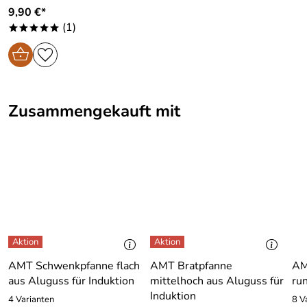
9,90 €*
(1)
*****
Zusammengekauft mit
AMT Schwenkpfanne flach
AMT Bratpfanne
AM
aus Aluguss für Induktion
mittelhoch aus Aluguss für
ru
Induktion
4 Varianten
8 V