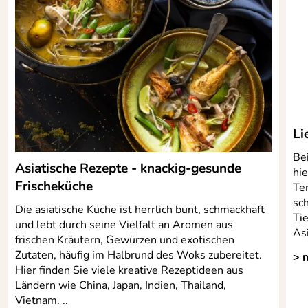
besonders dicker Boden (8-10 mm) zur optimalen
Wärmeleitung und Speicherung
absolut plan und mikrofein abgedrehter Boden für
besten Kontakt zur Kochplatte
geeignet für alle üblichen Herdarten, wie Gas- und
Elektroherd, Glaskeramik- und Halogenkochfeld sowie
Induktion
im Backofen bis 240 °C hitzebeständig (inkl. Griff/ Stiel)
Li
hochwertige 5-fache Oberflächen-Versiegelung
Be
ermöglicht Braten und Kochen ohne Fett
Asiatische Rezepte - knackig-gesunde
hie
zusätzlich verstärkter Schüttrand
Frischeküche
Te
Made in Germany
sc
Die asiatische Küche ist herrlich bunt, schmackhaft
AMT Gastroguß ist offizieller Ausstatter der deutschen
Tie
und lebt durch seine Vielfalt an Aromen aus
Köche-Nationalmannschaft
Asi
frischen Kräutern, Gewürzen und exotischen
Zutaten, häufig im Halbrund des Woks zubereitet.
> 
Hier finden Sie viele kreative Rezeptideen aus
Ländern wie China, Japan, Indien, Thailand,
Hersteller: AMT Alumetall-Giesstechnik GmbH ,
Vietnam. ..
Glörstraße 20-22, 58579 Schalksmühle,