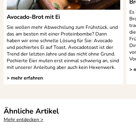
Br
Es
Avocado-Brot mit Ei
Bro
tr
Sie wollen mehr Abwechslung zum Frühstück, und
di
das am besten mit einer Proteinbombe? Dann
Fr
haben wir eine schnelle Lösung für Sie: Avocado
Di
und pochiertes Ei auf Toast. Avocadotoast ist der
vo
Trend der letzten Jahre und das nicht ohne Grund.
Von
Pochierte Eier muten erst einmal schwierig an, sind
mit unserer Anleitung aber auch kein Hexenwerk.
> 
> mehr erfahren
Ähnliche Artikel
Mehr entdecken >