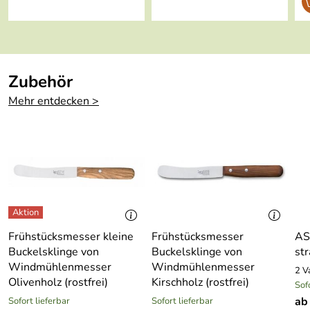
3, 56203 Höhr-Grenzhausen, kontakt@asa-selection.com
Ofengeeignet:
ja
Gefriergeeignet
ja
:
Zubehör
Mehr entdecken >
Frühstücksmesser kleine
Frühstücksmesser
AS
Buckelsklinge von
Buckelsklinge von
st
Windmühlenmesser
Windmühlenmesser
2 V
Olivenholz (rostfrei)
Kirschholz (rostfrei)
Sof
ab
Sofort lieferbar
Sofort lieferbar