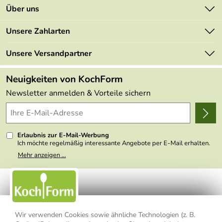
Kontakt
Über uns
Newsletter
Marken
Unsere Zahlarten
Mehrwertsteuerfrei
Neu
Retourenportal
Unsere Versandpartner
Angebote
FAQs
Made in Germany
Neuigkeiten von KochForm
Lieferbedingungen
Themen
Newsletter anmelden & Vorteile sichern
Delivery Terms
Wir über uns
Kundenlogin
Presse
Erlaubnis zur E-Mail-Werbung
Ich möchte regelmäßig interessante Angebote per E-Mail erhalten.
Meine E-Mail-Adresse wird nicht an andere Unternehmen
Mehr anzeigen ...
weitergegeben. Zu statistischen Zwecken wird in anonymer Form
ausgewertet, welche Links im Newsletter geklickt werden. Dabei ist
nicht erkennbar, welche konkrete Person geklickt hat. Diese
Einwilligung zur Nutzung meiner E-Mail- Adresse für Werbezwecke
kann ich jederzeit mit Wirkung für die Zukunft widerrufen, indem ich
den Link "Abmelden" am Ende des Newsletters anklicke oder die
Option Newsletter im Mitgliederbereich deaktiviere. Die
Datenschutzerklärung
habe ich zur Kenntnis genommen.
Wir verwenden Cookies sowie ähnliche Technologien (z. B.