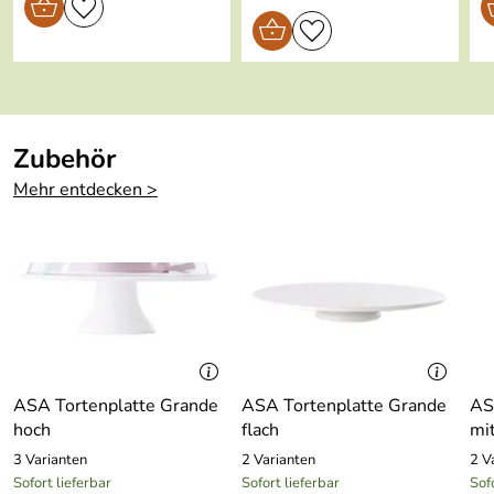
Ofengeeignet:
ja
Gefriergeeignet
ja
Hersteller: ASA Selection GmbH , Rudolf-Diesel-Straße
:
3, 56203 Höhr-Grenzhausen, kontakt@asa-selection.com
Zubehör
Mehr entdecken >
ASA Tortenplatte Grande
ASA Tortenplatte Grande
AS
hoch
flach
mi
3 Varianten
2 Varianten
2 V
Sofort lieferbar
Sofort lieferbar
Sof