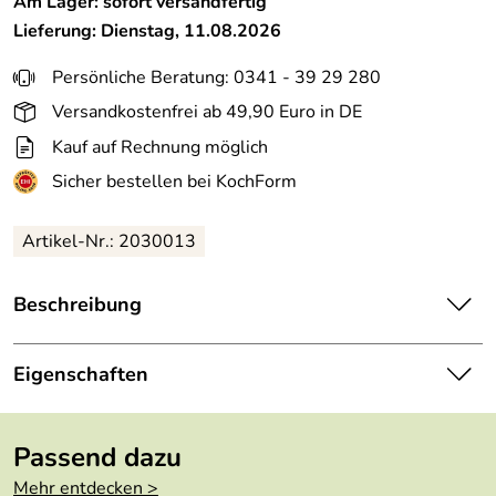
Am Lager: sofort versandfertig
Lieferung: Dienstag, 11.08.2026
Persönliche Beratung: 0341 - 39 29 280
Versandkostenfrei ab 49,90 Euro in DE
Kauf auf Rechnung möglich
Sicher bestellen bei KochForm
Artikel-Nr.: 2030013
Beschreibung
ASA Espressotasse mit Unterer OCO in weiß glänzend.
Die Serie OCO steht für gerade Linien und ein Ideal des
Eigenschaften
Kreises. Die Stücke der Serie OCO und OCO ligne noir
bestechen durch extreme Härte und ein warmes Weiß,
Höhe:
5,8 cm
das pure Puristik ausstrahlt. Das feine und helle Porzellan
Passend dazu
der ligne noir Reihe ist zusätzlich mit einer weichen und
Länge:
12 cm
Mehr entdecken >
zarten schwarzen Linie am Rand versehen. Die Geschirre