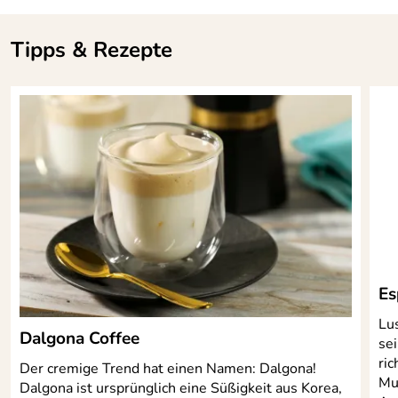
Tipps & Rezepte
Es
Lus
Dalgona Coffee
se
ric
Der cremige Trend hat einen Namen: Dalgona!
Mu
Dalgona ist ursprünglich eine Süßigkeit aus Korea,