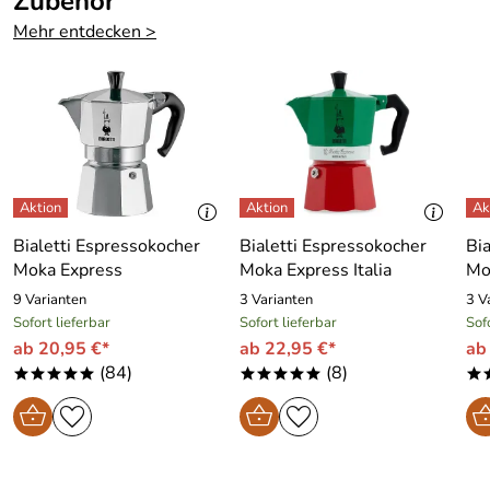
Zubehör
Geeignet für
ja
Mehr entdecken >
Mikrowelle:
Geeignet für
ja
Gefriertruhe:
Im
nein
Geschenkkarto
n:
Bialetti Espressokocher
Bialetti Espressokocher
Bi
Moka Express
Moka Express Italia
Mo
9 Varianten
3 Varianten
3 V
Sofort lieferbar
Sofort lieferbar
Sof
ab 20,95 €*
ab 22,95 €*
ab
(84)
(8)
*****
*****
*