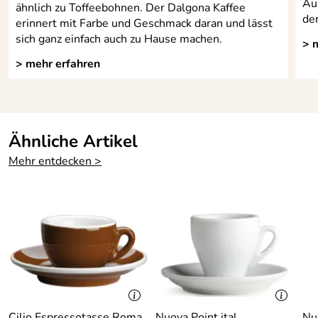
Aus
ähnlich zu Toffeebohnen. Der Dalgona Kaffee
de
erinnert mit Farbe und Geschmack daran und lässt
sich ganz einfach auch zu Hause machen.
> 
> mehr erfahren
Ähnliche Artikel
Mehr entdecken >
Cilio Espressotasse Roma
Nuova Point ital.
Nuo