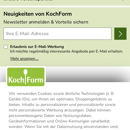
Angebote
FAQs
Made in Germany
Neuigkeiten von KochForm
Lieferbedingungen
Themen
Newsletter anmelden & Vorteile sichern
Delivery Terms
Wir über uns
Kundenlogin
Presse
Erlaubnis zur E-Mail-Werbung
Ich möchte regelmäßig interessante Angebote per E-Mail erhalten.
Meine E-Mail-Adresse wird nicht an andere Unternehmen
Mehr anzeigen ...
weitergegeben. Zu statistischen Zwecken wird in anonymer Form
ausgewertet, welche Links im Newsletter geklickt werden. Dabei ist
nicht erkennbar, welche konkrete Person geklickt hat. Diese
Einwilligung zur Nutzung meiner E-Mail- Adresse für Werbezwecke
kann ich jederzeit mit Wirkung für die Zukunft widerrufen, indem ich
den Link "Abmelden" am Ende des Newsletters anklicke oder die
Option Newsletter im Mitgliederbereich deaktiviere. Die
Datenschutzerklärung
habe ich zur Kenntnis genommen.
Wir verwenden Cookies sowie ähnliche Technologien (z. B.
Geräte-IDs), um Ihnen ein optimales Shoppingerlebnis zu
Impressum
Datenschutzerklärung
AGB
bieten, Inhalte zu personalisieren und personalisierte sowie
nicht personalisierte Werbung anzuzeigen. Dabei können
personenbezogene Daten wie Nutzungsdaten,
Widerrufsbelehrung
Widerrufsformular
Geräteinformationen und Online-Kennungen verarbeitet
werden. Wenn Sie mit der Datennutzung einverstanden sind,
Vertrag widerrufen