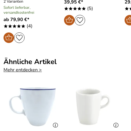
2 Varianten
39,95 €*
29
Sofort lieferbar,
(5)
*****
*
versandkostenfrei
ab 79,90 €*
(4)
*****
Ähnliche Artikel
Mehr entdecken >