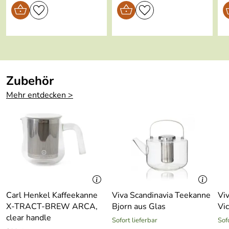
Geeignet für
ja
Spülmaschine:
Geeignet für
ja
Backofen:
Zubehör
Geeignet für
ja
Mikrowelle:
Mehr entdecken >
Geeignet für
ja
Gefriertruhe:
Im
ja
Geschenkkarto
n:
Carl Henkel Kaffeekanne
Viva Scandinavia Teekanne
Vi
X-TRACT-BREW ARCA,
Bjorn aus Glas
Vic
clear handle
Sofort lieferbar
Sof