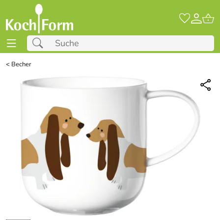
<
Becher