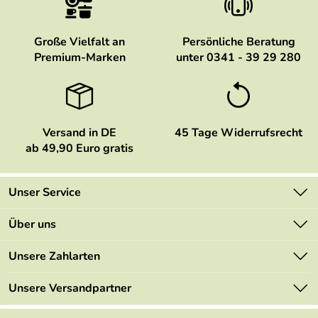
Große Vielfalt an
Persönliche Beratung
Premium-Marken
unter 0341 - 39 29 280
Versand in DE
45 Tage Widerrufsrecht
ab 49,90 Euro gratis
Unser Service
Kontakt
Über uns
Newsletter
Marken
Unsere Zahlarten
Mehrwertsteuerfrei
Neu
Retourenportal
Unsere Versandpartner
Angebote
FAQs