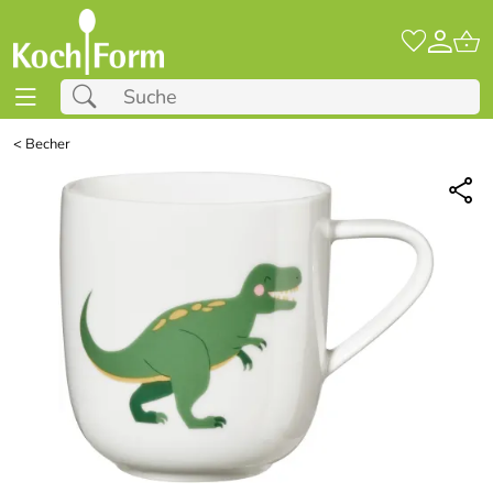
<
Becher