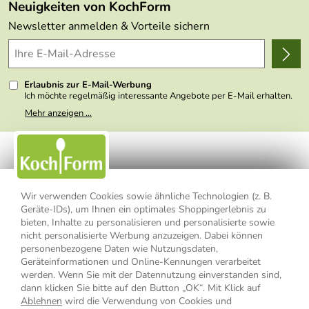
Made in Germany
Neuigkeiten von KochForm
Lieferbedingungen
Themen
Newsletter anmelden & Vorteile sichern
Delivery Terms
Wir über uns
Kundenlogin
Presse
Erlaubnis zur E-Mail-Werbung
Ich möchte regelmäßig interessante Angebote per E-Mail erhalten.
Meine E-Mail-Adresse wird nicht an andere Unternehmen
Mehr anzeigen ...
weitergegeben. Zu statistischen Zwecken wird in anonymer Form
ausgewertet, welche Links im Newsletter geklickt werden. Dabei ist
nicht erkennbar, welche konkrete Person geklickt hat. Diese
Einwilligung zur Nutzung meiner E-Mail- Adresse für Werbezwecke
kann ich jederzeit mit Wirkung für die Zukunft widerrufen, indem ich
den Link "Abmelden" am Ende des Newsletters anklicke oder die
Option Newsletter im Mitgliederbereich deaktiviere. Die
Datenschutzerklärung
habe ich zur Kenntnis genommen.
Wir verwenden Cookies sowie ähnliche Technologien (z. B.
Geräte-IDs), um Ihnen ein optimales Shoppingerlebnis zu
Impressum
Datenschutzerklärung
AGB
bieten, Inhalte zu personalisieren und personalisierte sowie
nicht personalisierte Werbung anzuzeigen. Dabei können
personenbezogene Daten wie Nutzungsdaten,
Widerrufsbelehrung
Widerrufsformular
Geräteinformationen und Online-Kennungen verarbeitet
werden. Wenn Sie mit der Datennutzung einverstanden sind,
Vertrag widerrufen
dann klicken Sie bitte auf den Button „OK“. Mit Klick auf
Ablehnen
wird die Verwendung von Cookies und