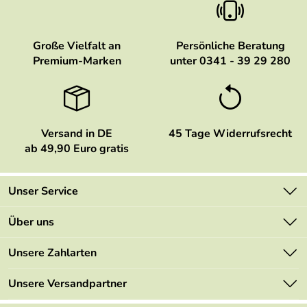
Große Vielfalt an
Persönliche Beratung
Premium-Marken
unter 0341 - 39 29 280
Versand in DE
45 Tage Widerrufsrecht
ab 49,90 Euro gratis
Unser Service
Kontakt
Über uns
Newsletter
Marken
Unsere Zahlarten
Mehrwertsteuerfrei
Neu
Retourenportal
Unsere Versandpartner
Angebote
FAQs