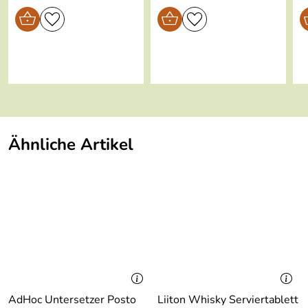
Geeignet für
nein
Backofen:
Geeignet für
nein
Mikrowelle:
Geeignet für
nein
Gefriertruhe:
Ähnliche Artikel
Im
nein
Geschenkkarto
n:
AdHoc Untersetzer Posto
Liiton Whisky Serviertablett