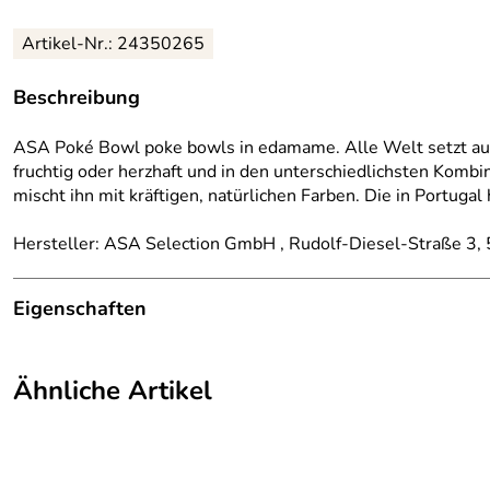
Artikel-Nr.: 24350265
Beschreibung
ASA Poké Bowl poke bowls in edamame. Alle Welt setzt auf 
fruchtig oder herzhaft und in den unterschiedlichsten Kombi
mischt ihn mit kräftigen, natürlichen Farben. Die in Portuga
Hersteller: ASA Selection GmbH , Rudolf-Diesel-Straße 3
Eigenschaften
Höhe:
7 cm
Ähnliche Artikel
Länge:
18 cm
Breite:
18 cm