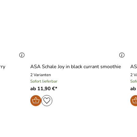
rry
ASA Schale Joy in black currant smoothie
AS
2 Varianten
2 V
Sofort lieferbar
Sof
ab 11,90 €*
ab