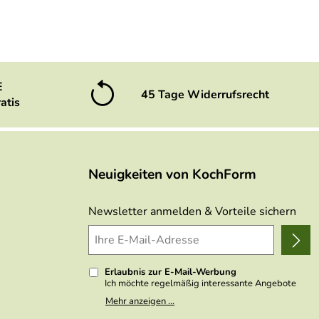
E
45 Tage Widerrufsrecht
atis
Neuigkeiten von KochForm
Newsletter anmelden & Vorteile sichern
Erlaubnis zur E-Mail-Werbung
Ich möchte regelmäßig interessante Angebote
per E-Mail erhalten. Meine E-Mail-Adresse wird
Mehr anzeigen ...
nicht an andere Unternehmen weitergegeben. Zu
statistischen Zwecken wird in anonymer Form