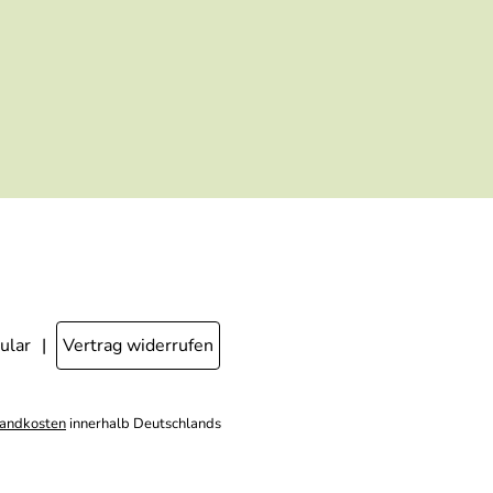
ausgewertet, welche Links im Newsletter
geklickt werden. Dabei ist nicht erkennbar,
welche konkrete Person geklickt hat. Diese
Einwilligung zur Nutzung meiner E-Mail- Adresse
für Werbezwecke kann ich jederzeit mit Wirkung
für die Zukunft widerrufen, indem ich den Link
"Abmelden" am Ende des Newsletters anklicke
oder die Option Newsletter im Mitgliederbereich
deaktiviere. Die
Datenschutzerklärung
habe ich
zur Kenntnis genommen.
ular
Vertrag widerrufen
andkosten
innerhalb Deutschlands