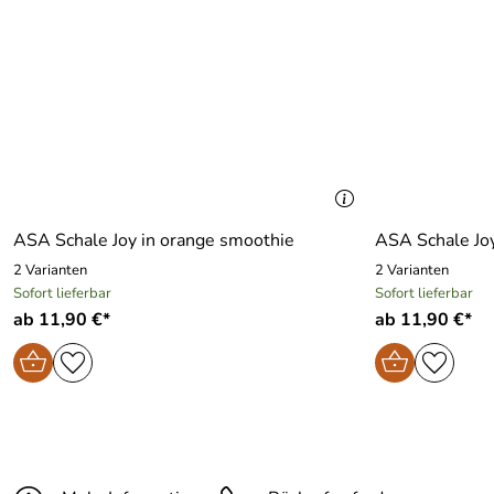
Fassungsvermögen:
0,8 l
Gewicht:
0,7 kg
Durchmesser:
18 cm
Farbe:
grün
Serie:
Poké bowls
ASA Schale Joy in orange smoothie
ASA Schale Joy
Material:
Steinzeug
2 Varianten
2 Varianten
Geeignet für Spülmaschine:
ja
Sofort lieferbar
Sofort lieferbar
ab 11,90 €*
ab 11,90 €*
Geeignet für Backofen:
ja
Geeignet für Mikrowelle:
ja
Geeignet für Gefriertruhe:
ja
Im Geschenkkarton:
nein