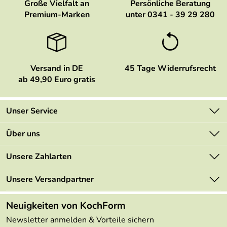
Große Vielfalt an
Persönliche Beratung
Premium-Marken
unter 0341 - 39 29 280
Versand in DE
45 Tage Widerrufsrecht
ab 49,90 Euro gratis
Unser Service
Kontakt
Über uns
Newsletter
Marken
Unsere Zahlarten
Mehrwertsteuerfrei
Neu
Retourenportal
Unsere Versandpartner
Angebote
FAQs
Made in Germany
Neuigkeiten von KochForm
Lieferbedingungen
Themen
Newsletter anmelden & Vorteile sichern