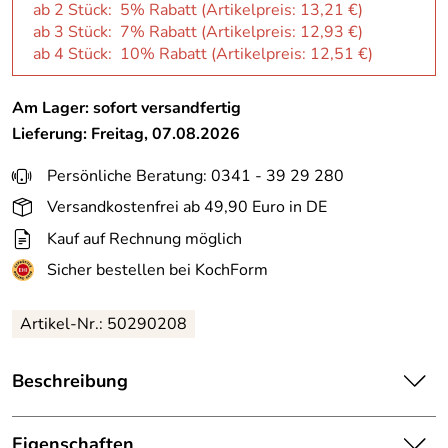
ab 2 Stück: 5% Rabatt (Artikelpreis:
13,21 €
)
ab 3 Stück: 7% Rabatt (Artikelpreis:
12,93 €
)
ab 4 Stück: 10% Rabatt (Artikelpreis:
12,51 €
)
Am Lager: sofort versandfertig
Lieferung: Freitag, 07.08.2026
Persönliche Beratung: 0341 - 39 29 280
Versandkostenfrei ab 49,90 Euro in DE
Kauf auf Rechnung möglich
Sicher bestellen bei KochForm
Artikel-Nr.: 50290208
Beschreibung
ASA Schale grande in braun. Grande: Eine klassische Serie
von ASA. Die weiß glänzende Keramik passt harmonisch
Eigenschaften