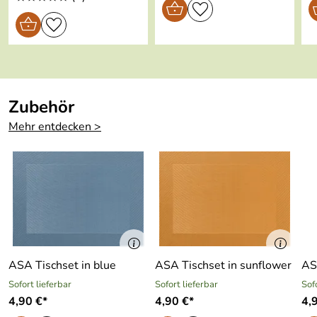
Backofen:
Geeignet für
ja
Mikrowelle:
Geeignet für
ja
Zubehör
Gefriertruhe:
Mehr entdecken >
Im
nein
Geschenkkarto
n:
ASA Tischset in blue
ASA Tischset in sunflower
Sofort lieferbar
Sofort lieferbar
Sof
4,90 €*
4,90 €*
4,