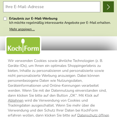
Delivery Terms
Wir über uns
Kundenlogin
Presse
Erlaubnis zur E-Mail-Werbung
Ich möchte regelmäßig interessante Angebote per E-Mail erhalten.
Meine E-Mail-Adresse wird nicht an andere Unternehmen
Mehr anzeigen ...
weitergegeben. Zu statistischen Zwecken wird in anonymer Form
ausgewertet, welche Links im Newsletter geklickt werden. Dabei ist
nicht erkennbar, welche konkrete Person geklickt hat. Diese
Einwilligung zur Nutzung meiner E-Mail- Adresse für Werbezwecke
kann ich jederzeit mit Wirkung für die Zukunft widerrufen, indem ich
den Link "Abmelden" am Ende des Newsletters anklicke oder die
Option Newsletter im Mitgliederbereich deaktiviere. Die
Datenschutzerklärung
habe ich zur Kenntnis genommen.
Wir verwenden Cookies sowie ähnliche Technologien (z. B.
Geräte-IDs), um Ihnen ein optimales Shoppingerlebnis zu
Impressum
Datenschutzerklärung
AGB
bieten, Inhalte zu personalisieren und personalisierte sowie
nicht personalisierte Werbung anzuzeigen. Dabei können
personenbezogene Daten wie Nutzungsdaten,
Widerrufsbelehrung
Widerrufsformular
Geräteinformationen und Online-Kennungen verarbeitet
werden. Wenn Sie mit der Datennutzung einverstanden sind,
Vertrag widerrufen
dann klicken Sie bitte auf den Button „OK“. Mit Klick auf
Ablehnen
wird die Verwendung von Cookies und
Trackingdaten ausgeschaltet. Wenn Sie mehr über die
Verwendung und den Schutz Ihrer Daten bei KochForm
* Alle Preisangaben inkl. MwSt., bis 49,90 € Bestellwert zzgl.
erfahren wollen, dann klicken Sie bitte auf
Datenschutz öffnen
Versandkosten
, ab 49,90 € Bestellwert inkl.
Versandkosten
innerhalb