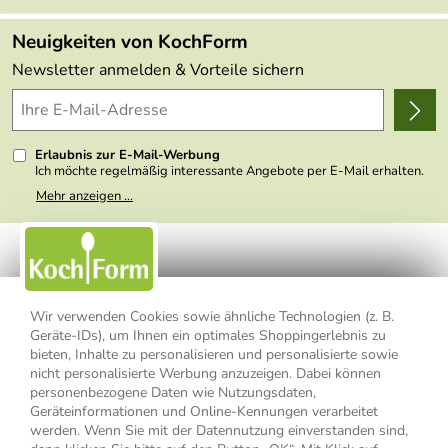
Angebote
FAQs
Made in Germany
Neuigkeiten von KochForm
Lieferbedingungen
Themen
Newsletter anmelden & Vorteile sichern
Delivery Terms
Wir über uns
Kundenlogin
Presse
Erlaubnis zur E-Mail-Werbung
Ich möchte regelmäßig interessante Angebote per E-Mail erhalten.
Meine E-Mail-Adresse wird nicht an andere Unternehmen
Mehr anzeigen ...
weitergegeben. Zu statistischen Zwecken wird in anonymer Form
ausgewertet, welche Links im Newsletter geklickt werden. Dabei ist
nicht erkennbar, welche konkrete Person geklickt hat. Diese
Einwilligung zur Nutzung meiner E-Mail- Adresse für Werbezwecke
kann ich jederzeit mit Wirkung für die Zukunft widerrufen, indem ich
den Link "Abmelden" am Ende des Newsletters anklicke oder die
Option Newsletter im Mitgliederbereich deaktiviere. Die
Datenschutzerklärung
habe ich zur Kenntnis genommen.
Wir verwenden Cookies sowie ähnliche Technologien (z. B.
Geräte-IDs), um Ihnen ein optimales Shoppingerlebnis zu
Impressum
Datenschutzerklärung
AGB
bieten, Inhalte zu personalisieren und personalisierte sowie
nicht personalisierte Werbung anzuzeigen. Dabei können
personenbezogene Daten wie Nutzungsdaten,
Widerrufsbelehrung
Widerrufsformular
Geräteinformationen und Online-Kennungen verarbeitet
werden. Wenn Sie mit der Datennutzung einverstanden sind,
Vertrag widerrufen