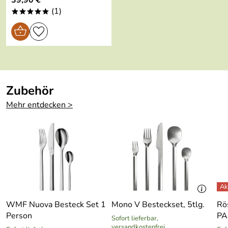
39,90 €*
Geeignet für
ja
(1)
Backofen:
*****
Geeignet für
ja
Spülmaschine:
Geeignet für
ja
Backofen:
Zubehör
Im
nein
Mehr entdecken >
Geschenkkarto
n:
WMF Nuova Besteck Set 1
Mono V Besteckset, 5tlg.
Rö
Person
PA
Sofort lieferbar,
versandkostenfrei