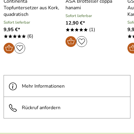
Continenta
ASA Brotteller coppa
G
Topfuntersetzer aus Kork,
hanami
Au
quadratisch
Kar
Sofort lieferbar
Sofort lieferbar
12,90 €*
Sof
9,95 €*
(1)
9,
*****
(6)
*****
*
Mehr Informationen
Rückruf anfordern