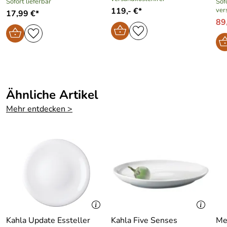
Sofort lieferbar
Sofo
119,- €*
ver
17,99 €*
89
Ähnliche Artikel
Mehr entdecken >
Kahla Update Essteller
Kahla Five Senses
Me