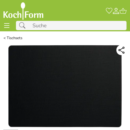
<
Tischsets