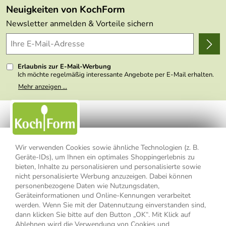
Made in Germany
Neuigkeiten von KochForm
Lieferbedingungen
Themen
Newsletter anmelden & Vorteile sichern
Delivery Terms
Wir über uns
Kundenlogin
Presse
Erlaubnis zur E-Mail-Werbung
Ich möchte regelmäßig interessante Angebote per E-Mail erhalten.
Meine E-Mail-Adresse wird nicht an andere Unternehmen
Mehr anzeigen ...
weitergegeben. Zu statistischen Zwecken wird in anonymer Form
ausgewertet, welche Links im Newsletter geklickt werden. Dabei ist
nicht erkennbar, welche konkrete Person geklickt hat. Diese
Einwilligung zur Nutzung meiner E-Mail- Adresse für Werbezwecke
kann ich jederzeit mit Wirkung für die Zukunft widerrufen, indem ich
den Link "Abmelden" am Ende des Newsletters anklicke oder die
Option Newsletter im Mitgliederbereich deaktiviere. Die
Datenschutzerklärung
habe ich zur Kenntnis genommen.
Wir verwenden Cookies sowie ähnliche Technologien (z. B.
Geräte-IDs), um Ihnen ein optimales Shoppingerlebnis zu
bieten, Inhalte zu personalisieren und personalisierte sowie
Impressum
Datenschutzerklärung
AGB
nicht personalisierte Werbung anzuzeigen. Dabei können
personenbezogene Daten wie Nutzungsdaten,
Widerrufsbelehrung
Widerrufsformular
Geräteinformationen und Online-Kennungen verarbeitet
werden. Wenn Sie mit der Datennutzung einverstanden sind,
Vertrag widerrufen
dann klicken Sie bitte auf den Button „OK“. Mit Klick auf
Ablehnen
wird die Verwendung von Cookies und