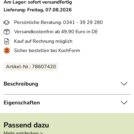
Am Lager: sofort versandfertig
Lieferung: Freitag, 07.08.2026
Persönliche Beratung: 0341 - 39 29 280
Versandkostenfrei ab 49,90 Euro in DE
Kauf auf Rechnung möglich
Sicher bestellen bei KochForm
Artikel-Nr.: 78607420
Beschreibung
ASA Tischset in kuro.
Eigenschaften
Hersteller: ASA Selection GmbH , Rudolf-Diesel-Straße
3, 56203 Höhr-Grenzhausen, kontakt@asa-selection.com
Höhe:
0,2 cm
Passend dazu
Länge:
46 cm
Mehr entdecken >