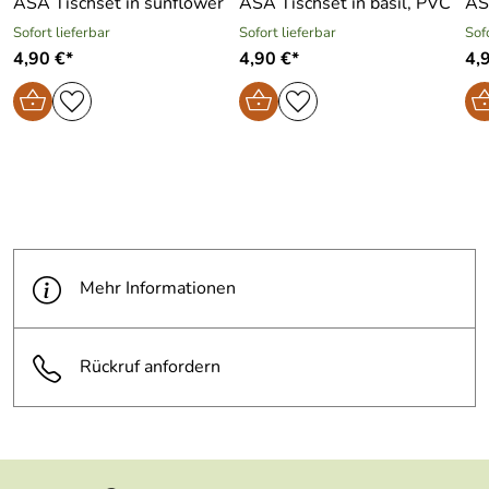
ASA Tischset in sunflower
ASA Tischset in basil, PVC
Sofort lieferbar
Sofort lieferbar
Sof
4,90 €*
4,90 €*
4,
Mehr Informationen
Rückruf anfordern