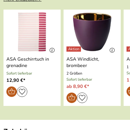
Breite:
33 cm
Gewicht:
0,16 kg
Farbe:
schwarz matt
Material:
PVC
Geeignet für
nein
ASA Geschirrtuch in
ASA Windlicht,
A
Spülmaschine:
grenadine
brombeer
1
So
Sofort lieferbar
2 Größen
Geeignet für
nein
Sofort lieferbar
1
12,90 €*
Backofen:
ab 8,90 €*
Geeignet für
nein
Mikrowelle:
Geeignet für
nein
Gefriertruhe: