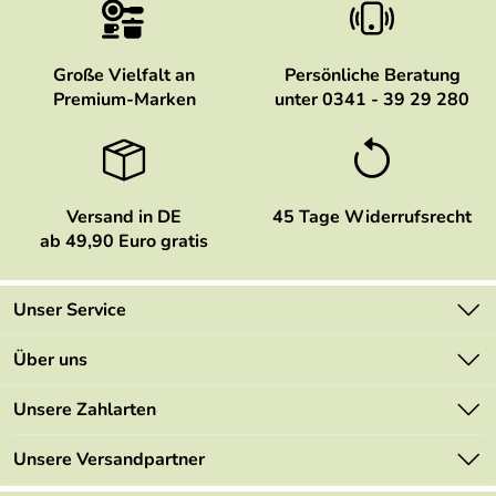
Große Vielfalt an
Persönliche Beratung
Premium-Marken
unter 0341 - 39 29 280
Versand in DE
45 Tage Widerrufsrecht
ab 49,90 Euro gratis
Unser Service
Kontakt
Über uns
Newsletter
Marken
Unsere Zahlarten
Mehrwertsteuerfrei
Neu
Retourenportal
Unsere Versandpartner
Angebote
FAQs