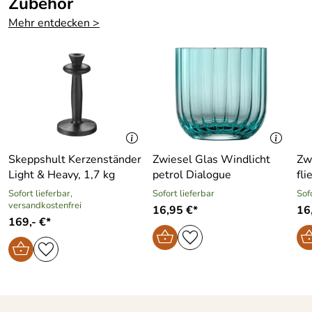
Zubehör
Im
nein
Geschenkkarto
Mehr entdecken >
n:
Skeppshult Kerzenständer
Zwiesel Glas Windlicht
Zw
Light & Heavy, 1,7 kg
petrol Dialogue
fli
Sofort lieferbar,
Sofort lieferbar
Sof
versandkostenfrei
16,95 €*
16
169,- €*