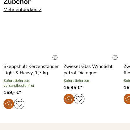
Zubehör
Im
nein
Geschenkkarto
Mehr entdecken >
n:
Skeppshult Kerzenständer
Zwiesel Glas Windlicht
Zw
Light & Heavy, 1,7 kg
petrol Dialogue
fli
Sofort lieferbar,
Sofort lieferbar
Sof
versandkostenfrei
16,95 €*
16
169,- €*