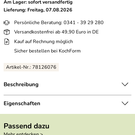
Am Lager: sofort versandfertig
Lieferung: Freitag, 07.08.2026
Persönliche Beratung: 0341 - 39 29 280
Versandkostenfrei ab 49,90 Euro in DE
Kauf auf Rechnung möglich
Sicher bestellen bei KochForm
Artikel-Nr.: 78126076
Beschreibung
ASA Tischset in sea spray.
Eigenschaften
Hersteller: ASA Selection GmbH , Rudolf-Diesel-Straße
3, 56203 Höhr-Grenzhausen, kontakt@asa-selection.com
Höhe:
0,1 cm
Passend dazu
Länge:
46 cm
Mehr entdecken >