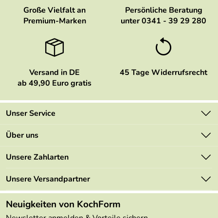
Große Vielfalt an
Persönliche Beratung
Premium-Marken
unter 0341 - 39 29 280
Versand in DE
45 Tage Widerrufsrecht
ab 49,90 Euro gratis
Unser Service
Kontakt
Über uns
Newsletter
Marken
Unsere Zahlarten
Mehrwertsteuerfrei
Neu
Retourenportal
Unsere Versandpartner
Angebote
FAQs
Made in Germany
Neuigkeiten von KochForm
Lieferbedingungen
Themen