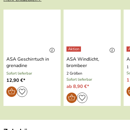
Breite:
33 cm
Gewicht:
0,1 kg
Farbe:
grün
Material:
PVC
Geeignet für
nein
ASA Geschirrtuch in
ASA Windlicht,
A
Spülmaschine:
grenadine
brombeer
1
So
Sofort lieferbar
2 Größen
Geeignet für
nein
Sofort lieferbar
1
12,90 €*
Backofen:
ab 8,90 €*
Geeignet für
nein
Mikrowelle:
Geeignet für
nein
Gefriertruhe: