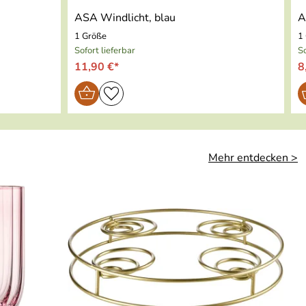
ASA Windlicht, blau
A
1 Größe
1
Sofort lieferbar
So
11,90 €*
8
Mehr entdecken >