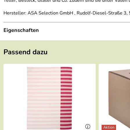
Teller, Besteck, Gläser und Co. Zudem sind sie unter Vasen
Hersteller: ASA Selection GmbH , Rudolf-Diesel-Straße 3
Eigenschaften
Höhe:
0,2 cm
Passend dazu
Länge:
38 cm
Breite:
38 cm
Gewicht:
0,13 kg
Durchmesser:
38 cm
Farbe:
nude
Material:
PVC
Geeignet für Spülmaschine:
nein