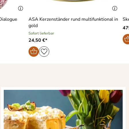
 Dialogue
ASA Kerzenständer rund multifunktional in
Sk
gold
47
Sofort lieferbar
24,50 €*