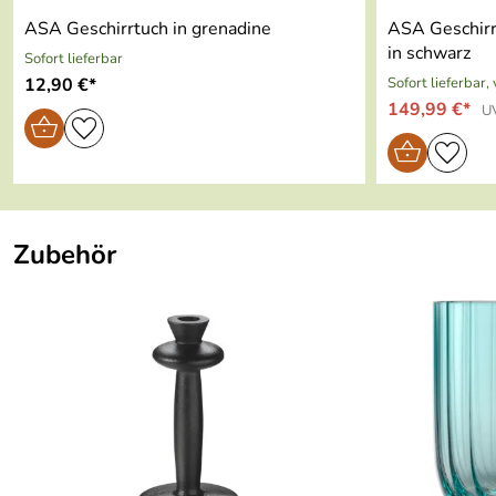
ASA Geschirrtuch in grenadine
ASA Geschirr-
Geeignet für Backofen:
nein
in schwarz
Sofort lieferbar
12,90 €*
Sofort lieferbar,
Geeignet für Mikrowelle:
nein
149,99 €*
U
Geeignet für Gefriertruhe:
nein
Im Geschenkkarton:
nein
Zubehör