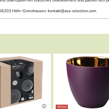
 und Übertöpfen ein stylisches Dekoelement und passen sich pe
, 56203 Höhr-Grenzhausen, kontakt@asa-selection.com