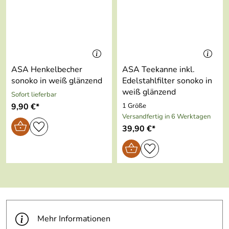
Durchmesser:
14 cm
2
1
Farbe:
weiß glänzend
Serie:
sonoko
Andreas
*****
Verifizierte Bewertung
Material:
Porzellan
ASA Henkelbecher
ASA Teekanne inkl.
formschöne Untertasse zu den ebenfalls schönen
sonoko in weiß glänzend
Edelstahlfilter sonoko in
Kaffeebechern
Geeignet für
ja
weiß glänzend
Sofort lieferbar
Spülmaschine:
Kaufdatum: 25.11.2025
9,90 €*
1 Größe
Bewertungsdatum: 12.12.2025
Versandfertig in 6 Werktagen
Geeignet für
ja
39,90 €*
Backofen:
Geeignet für
ja
Mikrowelle:
Geeignet für
ja
Gefriertruhe:
Mehr Informationen
Im
ja