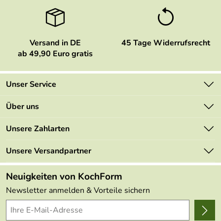
Versand in DE
45 Tage Widerrufsrecht
ab 49,90 Euro gratis
Unser Service
Kontakt
Über uns
Newsletter
Marken
Unsere Zahlarten
Mehrwertsteuerfrei
Neu
Retourenportal
Unsere Versandpartner
Angebote
FAQs
Made in Germany
Neuigkeiten von KochForm
Lieferbedingungen
Themen
Newsletter anmelden & Vorteile sichern
Delivery Terms
Wir über uns
Kundenlogin
Presse