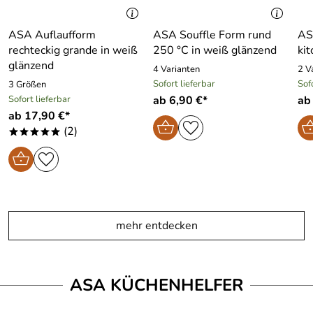
ASA Auflaufform
ASA Souffle Form rund
AS
rechteckig grande in weiß
250 °C in weiß glänzend
kit
glänzend
4 Varianten
2 V
Sofort lieferbar
Sof
3 Größen
Sofort lieferbar
ab 6,90 €*
ab
ab 17,90 €*
(2)
*****
mehr entdecken
ASA KÜCHENHELFER