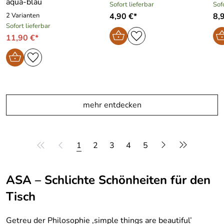
aqua-blau
Sofort lieferbar
Sof
2 Varianten
4,90 €*
8,
Sofort lieferbar
11,90 €*
mehr entdecken
1
2
3
4
5
ASA – Schlichte Schönheiten für den
Tisch
Getreu der Philosophie ‚simple things are beautiful’