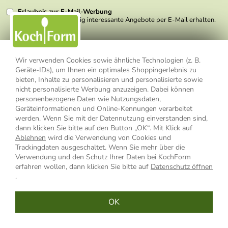
Erlaubnis zur E-Mail-Werbung
Ich möchte regelmäßig interessante Angebote per E-Mail erhalten.
Meine E-Mail-Adresse wird nicht an andere Unternehmen
Mehr anzeigen ...
weitergegeben. Zu statistischen Zwecken wird in anonymer Form
ausgewertet, welche Links im Newsletter geklickt werden. Dabei ist
nicht erkennbar, welche konkrete Person geklickt hat. Diese
Einwilligung zur Nutzung meiner E-Mail- Adresse für Werbezwecke
Wir verwenden Cookies sowie ähnliche Technologien (z. B.
kann ich jederzeit mit Wirkung für die Zukunft widerrufen, indem ich
Geräte-IDs), um Ihnen ein optimales Shoppingerlebnis zu
den Link "Abmelden" am Ende des Newsletters anklicke oder die
bieten, Inhalte zu personalisieren und personalisierte sowie
Option Newsletter im Mitgliederbereich deaktiviere. Die
Datenschutzerklärung
habe ich zur Kenntnis genommen.
nicht personalisierte Werbung anzuzeigen. Dabei können
personenbezogene Daten wie Nutzungsdaten,
Geräteinformationen und Online-Kennungen verarbeitet
Impressum
Datenschutzerklärung
AGB
werden. Wenn Sie mit der Datennutzung einverstanden sind,
dann klicken Sie bitte auf den Button „OK“. Mit Klick auf
Widerrufsbelehrung
Widerrufsformular
Ablehnen
wird die Verwendung von Cookies und
Trackingdaten ausgeschaltet. Wenn Sie mehr über die
Vertrag widerrufen
Verwendung und den Schutz Ihrer Daten bei KochForm
erfahren wollen, dann klicken Sie bitte auf
Datenschutz öffnen
.
* Alle Preisangaben inkl. MwSt., bis 49,90 € Bestellwert zzgl.
OK
Versandkosten
, ab 49,90 € Bestellwert inkl.
Versandkosten
innerhalb
Deutschlands