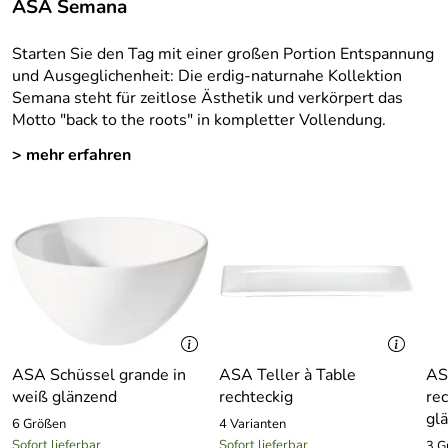
ASA Semana
Starten Sie den Tag mit einer großen Portion Entspannung
und Ausgeglichenheit: Die erdig-naturnahe Kollektion
Semana steht für zeitlose Ästhetik und verkörpert das
Motto "back to the roots" in kompletter Vollendung.
> mehr erfahren
ASA Schüssel grande in
ASA Teller à Table
AS
weiß glänzend
rechteckig
re
gl
6 Größen
4 Varianten
Sofort lieferbar
Sofort lieferbar
3 G