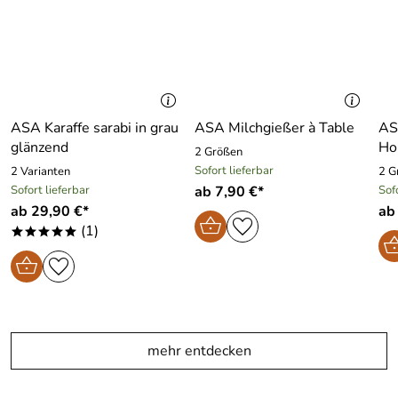
ASA Karaffe sarabi in grau
ASA Milchgießer à Table
AS
glänzend
Hol
2 Größen
Sofort lieferbar
2 Varianten
2 G
Sofort lieferbar
ab 7,90 €*
Sof
ab 29,90 €*
ab
(1)
*****
mehr entdecken