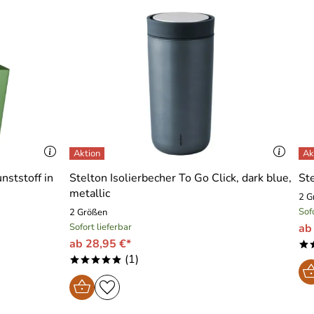
nststoff in
Stelton Isolierbecher To Go Click, dark blue,
Ste
metallic
2 G
Sof
2 Größen
Sofort lieferbar
ab
ab 28,95 €*
*
(1)
*****