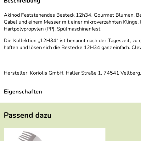
Beschreibung
Akinod Feststehendes Besteck 12h34, Gourmet Blumen. Best
Gabel und einem Messer mit einer mikroverzahnten Klinge. D
Hartpolypropylen (PP). Spülmaschinenfest.
Die Kollektion „12H34“ ist benannt nach der Tageszeit, zu 
haften und lösen sich die Bestecke 12H34 ganz einfach. Clev
Hersteller: Koriolis GmbH, Haller Straße 1, 74541 Vellberg
Eigenschaften
Höhe:
1,8 cm
Passend dazu
Länge:
18 cm
Breite:
3,3 cm