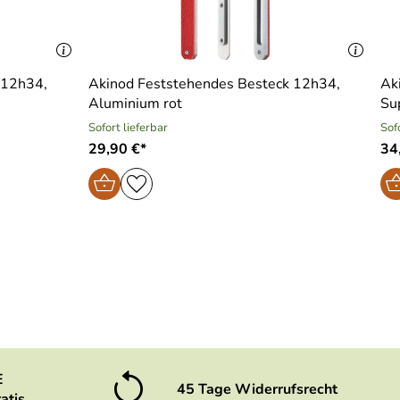
 12h34,
Akinod Feststehendes Besteck 12h34,
Ak
Aluminium rot
Su
Sofort lieferbar
Sof
29,90 €*
34
E
45 Tage Widerrufsrecht
atis