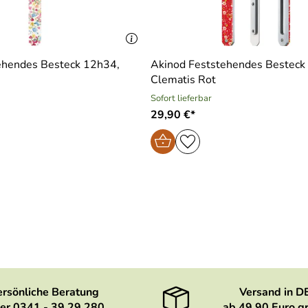
ehendes Besteck 12h34,
Akinod Feststehendes Besteck
Clematis Rot
Sofort lieferbar
29,90 €*
ersönliche Beratung
Versand in D
er 0341 - 39 29 280
ab 49,90 Euro gr