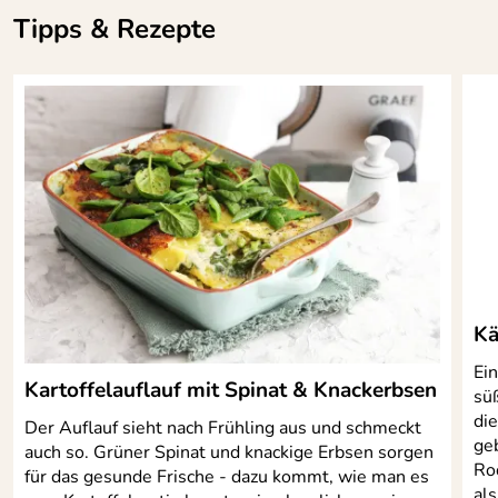
Tipps & Rezepte
Geeignet für
Nein
Induktion:
inkl. Trageetui aus
Hartpolypropylen (PP)
Kä
Ei
Kartoffelauflauf mit Spinat & Knackerbsen
sü
die
Der Auflauf sieht nach Frühling aus und schmeckt
ge
auch so. Grüner Spinat und knackige Erbsen sorgen
Roq
für das gesunde Frische - dazu kommt, wie man es
al