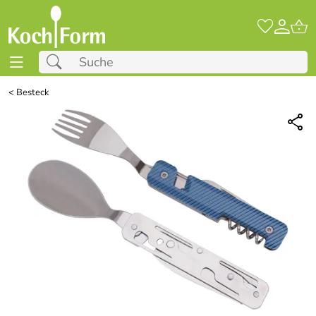
<
Besteck