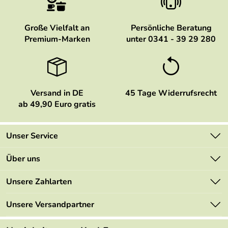
Große Vielfalt an
Persönliche Beratung
Premium-Marken
unter 0341 - 39 29 280
Versand in DE
45 Tage Widerrufsrecht
ab 49,90 Euro gratis
Unser Service
Kontakt
Über uns
Newsletter
Marken
Unsere Zahlarten
Mehrwertsteuerfrei
Neu
Retourenportal
Unsere Versandpartner
Angebote
FAQs
Made in Germany