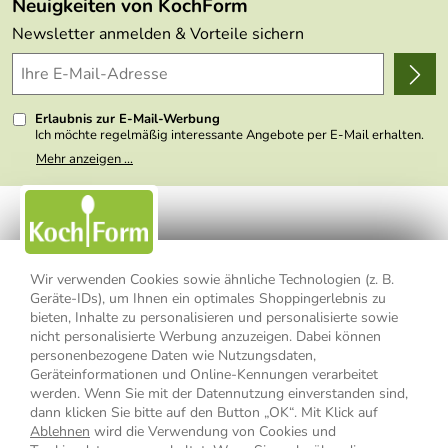
Neuigkeiten von KochForm
Lieferbedingungen
Themen
Newsletter anmelden & Vorteile sichern
Delivery Terms
Wir über uns
Kundenlogin
Presse
Erlaubnis zur E-Mail-Werbung
Ich möchte regelmäßig interessante Angebote per E-Mail erhalten.
Meine E-Mail-Adresse wird nicht an andere Unternehmen
Mehr anzeigen ...
weitergegeben. Zu statistischen Zwecken wird in anonymer Form
ausgewertet, welche Links im Newsletter geklickt werden. Dabei ist
nicht erkennbar, welche konkrete Person geklickt hat. Diese
Einwilligung zur Nutzung meiner E-Mail- Adresse für Werbezwecke
kann ich jederzeit mit Wirkung für die Zukunft widerrufen, indem ich
den Link "Abmelden" am Ende des Newsletters anklicke oder die
Option Newsletter im Mitgliederbereich deaktiviere. Die
Datenschutzerklärung
habe ich zur Kenntnis genommen.
Wir verwenden Cookies sowie ähnliche Technologien (z. B.
Geräte-IDs), um Ihnen ein optimales Shoppingerlebnis zu
bieten, Inhalte zu personalisieren und personalisierte sowie
Impressum
Datenschutzerklärung
AGB
nicht personalisierte Werbung anzuzeigen. Dabei können
personenbezogene Daten wie Nutzungsdaten,
Widerrufsbelehrung
Widerrufsformular
Geräteinformationen und Online-Kennungen verarbeitet
werden. Wenn Sie mit der Datennutzung einverstanden sind,
Vertrag widerrufen
dann klicken Sie bitte auf den Button „OK“. Mit Klick auf
Ablehnen
wird die Verwendung von Cookies und