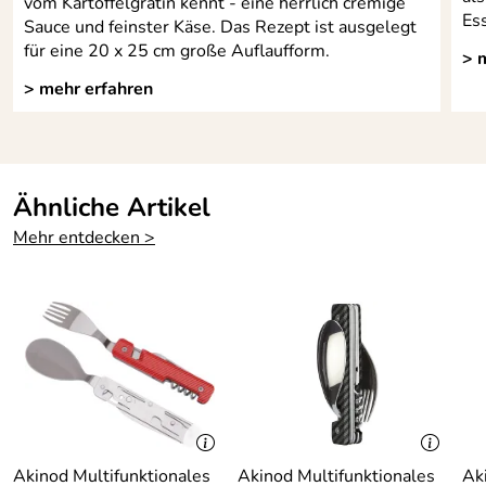
vom Kartoffelgratin kennt - eine herrlich cremige
Es
Sauce und feinster Käse. Das Rezept ist ausgelegt
für eine 20 x 25 cm große Auflaufform.
> 
> mehr erfahren
Ähnliche Artikel
Mehr entdecken >
Akinod Multifunktionales
Akinod Multifunktionales
Ak