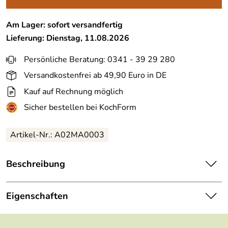
Am Lager: sofort versandfertig
Lieferung: Dienstag, 11.08.2026
Persönliche Beratung: 0341 - 39 29 280
Versandkostenfrei ab 49,90 Euro in DE
Kauf auf Rechnung möglich
Sicher bestellen bei KochForm
Artikel-Nr.: A02MA0003
Beschreibung
Akinod Multifunktionales Besteck 13h25, Aluminium blau.
Multifunktionales Besteck aus martensitischem Edelstahl
Eigenschaften
2CR14, hochglanzpoliert. Bestehend aus einem großen
Löffel, einer 5-zahnigen Gabel, einem Messer mit einer
Höhe:
4 cm