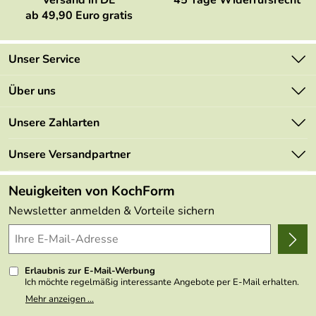
ab 49,90 Euro gratis
Unser Service
Kontakt
Über uns
Newsletter
Marken
Unsere Zahlarten
Mehrwertsteuerfrei
Neu
Retourenportal
Unsere Versandpartner
Angebote
FAQs
Made in Germany
Neuigkeiten von KochForm
Lieferbedingungen
Themen
Newsletter anmelden & Vorteile sichern
Delivery Terms
Wir über uns
Kundenlogin
Presse
Erlaubnis zur E-Mail-Werbung
Ich möchte regelmäßig interessante Angebote per E-Mail erhalten.
Meine E-Mail-Adresse wird nicht an andere Unternehmen
Mehr anzeigen ...
weitergegeben. Zu statistischen Zwecken wird in anonymer Form
ausgewertet, welche Links im Newsletter geklickt werden. Dabei ist