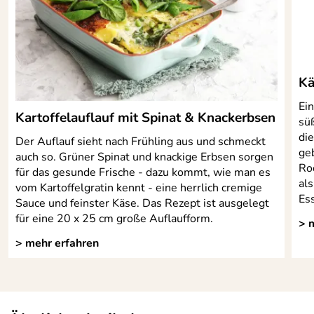
Kä
Ei
Kartoffelauflauf mit Spinat & Knackerbsen
sü
die
Der Auflauf sieht nach Frühling aus und schmeckt
ge
auch so. Grüner Spinat und knackige Erbsen sorgen
Roq
für das gesunde Frische - dazu kommt, wie man es
al
vom Kartoffelgratin kennt - eine herrlich cremige
Es
Sauce und feinster Käse. Das Rezept ist ausgelegt
für eine 20 x 25 cm große Auflaufform.
> 
> mehr erfahren