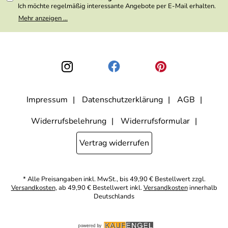
Ich möchte regelmäßig interessante Angebote per E-Mail erhalten.
Meine E-Mail-Adresse wird nicht an andere Unternehmen
Mehr anzeigen ...
weitergegeben. Zu statistischen Zwecken wird in anonymer Form
ausgewertet, welche Links im Newsletter geklickt werden. Dabei ist
nicht erkennbar, welche konkrete Person geklickt hat. Diese
Einwilligung zur Nutzung meiner E-Mail- Adresse für Werbezwecke
kann ich jederzeit mit Wirkung für die Zukunft widerrufen, indem ich
den Link "Abmelden" am Ende des Newsletters anklicke oder die
Option Newsletter im Mitgliederbereich deaktiviere. Die
Datenschutzerklärung
habe ich zur Kenntnis genommen.
Impressum
Datenschutzerklärung
AGB
Widerrufsbelehrung
Widerrufsformular
Vertrag widerrufen
* Alle Preisangaben inkl. MwSt., bis 49,90 € Bestellwert zzgl.
Versandkosten
, ab 49,90 € Bestellwert inkl.
Versandkosten
innerhalb
Deutschlands