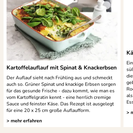
inkl. Trageetui aus
Hartpolypropylen (PP)
Kä
Ei
Kartoffelauflauf mit Spinat & Knackerbsen
sü
die
Der Auflauf sieht nach Frühling aus und schmeckt
ge
auch so. Grüner Spinat und knackige Erbsen sorgen
Roq
für das gesunde Frische - dazu kommt, wie man es
al
vom Kartoffelgratin kennt - eine herrlich cremige
Es
Sauce und feinster Käse. Das Rezept ist ausgelegt
für eine 20 x 25 cm große Auflaufform.
> 
> mehr erfahren