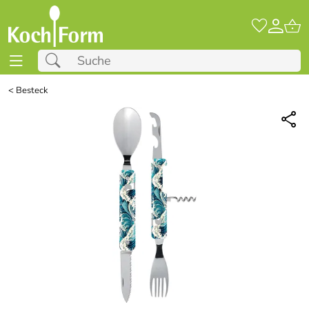
<
Besteck