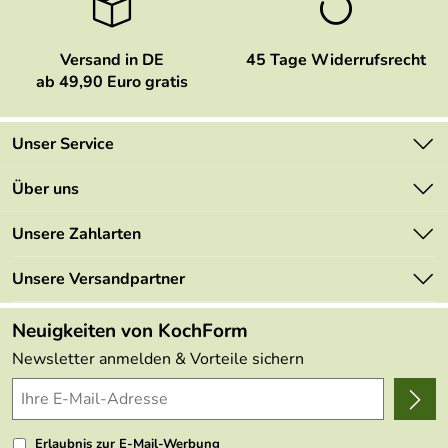
Versand in DE
45 Tage Widerrufsrecht
ab 49,90 Euro gratis
Unser Service
Kontakt
Über uns
Newsletter
Marken
Unsere Zahlarten
Mehrwertsteuerfrei
Neu
Retourenportal
Unsere Versandpartner
Angebote
FAQs
Made in Germany
Neuigkeiten von KochForm
Lieferbedingungen
Themen
Newsletter anmelden & Vorteile sichern
Delivery Terms
Wir über uns
Kundenlogin
Presse
Erlaubnis zur E-Mail-Werbung