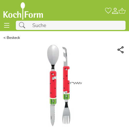
<
Besteck