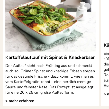
Gewicht:
0,15 kg
Die Serie „13H25“ von Akinod wurde nach der Tageszeit
benannt, zu der das Besteck am meisten verwendet wird.
Farbe:
Hochglanz
Das Multifunktionsbesteck erfüllt alle Bedürfnisse im
Handumdrehen. Dank leistungsstarker Magnete im Griff
Serie:
13H25
lassen sich die einzelnen Teile leicht ab- und anbringen.
Komfort für Ihre Picknicks und unterwegs!
2CR14 + Griff aus transparenter
Material:
Polymer (PC)
Kä
Spülmaschinen
Ja
Hersteller: Koriolis GmbH, Haller Straße 1, 74541
Ei
geeignet:
Kartoffelauflauf mit Spinat & Knackerbsen
Vellberg, contact@akinod.de
sü
die
Backofengeeig
Nein
Der Auflauf sieht nach Frühling aus und schmeckt
ge
net:
auch so. Grüner Spinat und knackige Erbsen sorgen
Roq
für das gesunde Frische - dazu kommt, wie man es
Mikrowellenfes
Nein
al
vom Kartoffelgratin kennt - eine herrlich cremige
t:
Es
Sauce und feinster Käse. Das Rezept ist ausgelegt
für eine 20 x 25 cm große Auflaufform.
> 
Geeignet für
Nein
> mehr erfahren
Induktion: