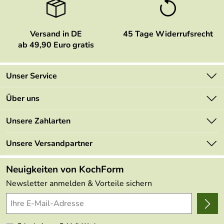
Versand in DE
45 Tage Widerrufsrecht
ab 49,90 Euro gratis
Unser Service
Kontakt
Über uns
Newsletter
Marken
Unsere Zahlarten
Mehrwertsteuerfrei
Neu
Retourenportal
Unsere Versandpartner
Angebote
FAQs
Made in Germany
Neuigkeiten von KochForm
Lieferbedingungen
Themen
Newsletter anmelden & Vorteile sichern
Delivery Terms
Wir über uns
Kundenlogin
Presse