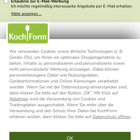
Erlaubnis zur E-Mail-Werbung
Ich möchte regelmäßig interessante Angebote per E-Mail erhalten.
Meine E-Mail-Adresse wird nicht an andere Unternehmen
Mehr anzeigen ...
weitergegeben. Zu statistischen Zwecken wird in anonymer Form
ausgewertet, welche Links im Newsletter geklickt werden. Dabei ist
nicht erkennbar, welche konkrete Person geklickt hat. Diese
Einwilligung zur Nutzung meiner E-Mail- Adresse für Werbezwecke
kann ich jederzeit mit Wirkung für die Zukunft widerrufen, indem ich
den Link "Abmelden" am Ende des Newsletters anklicke oder die
Option Newsletter im Mitgliederbereich deaktiviere. Die
Datenschutzerklärung
habe ich zur Kenntnis genommen.
Wir verwenden Cookies sowie ähnliche Technologien (z. B.
Geräte-IDs), um Ihnen ein optimales Shoppingerlebnis zu
bieten, Inhalte zu personalisieren und personalisierte sowie
Impressum
Datenschutzerklärung
AGB
nicht personalisierte Werbung anzuzeigen. Dabei können
personenbezogene Daten wie Nutzungsdaten,
Widerrufsbelehrung
Widerrufsformular
Geräteinformationen und Online-Kennungen verarbeitet
werden. Wenn Sie mit der Datennutzung einverstanden sind,
Vertrag widerrufen
dann klicken Sie bitte auf den Button „OK“. Mit Klick auf
Ablehnen
wird die Verwendung von Cookies und
Trackingdaten ausgeschaltet. Wenn Sie mehr über die
Verwendung und den Schutz Ihrer Daten bei KochForm
* Alle Preisangaben inkl. MwSt., bis 49,90 € Bestellwert zzgl.
erfahren wollen, dann klicken Sie bitte auf
Datenschutz öffnen
Versandkosten
, ab 49,90 € Bestellwert inkl.
Versandkosten
innerhalb
.
Deutschlands
OK