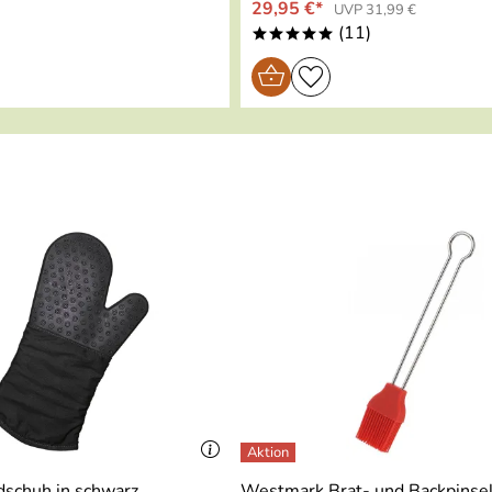
29,95 €*
UVP 31,99 €
(11)
*****
dschuh in schwarz
Westmark Brat- und Backpinsel