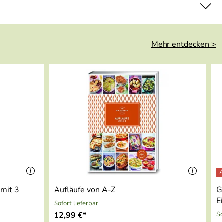
Mehr entdecken >
mit 3
Aufläufe von A-Z
G
E
Sofort lieferbar
12,99 €*
So