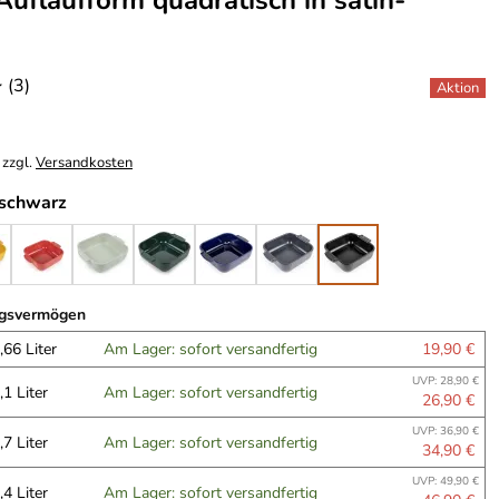
Auflaufform quadratisch in satin-
(3)
*
 zzgl.
Versandkosten
-schwarz
ngsvermögen
,66 Liter
Am Lager: sofort versandfertig
19,90 €
UVP: 28,90 €
,1 Liter
Am Lager: sofort versandfertig
26,90 €
UVP: 36,90 €
,7 Liter
Am Lager: sofort versandfertig
34,90 €
UVP: 49,90 €
,4 Liter
Am Lager: sofort versandfertig