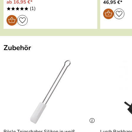
ab 16,95 €*
46,95 €*
(1)
*****
Zubehör
Rösle Teigschaber Silikon in weiß
Lurch Backhan