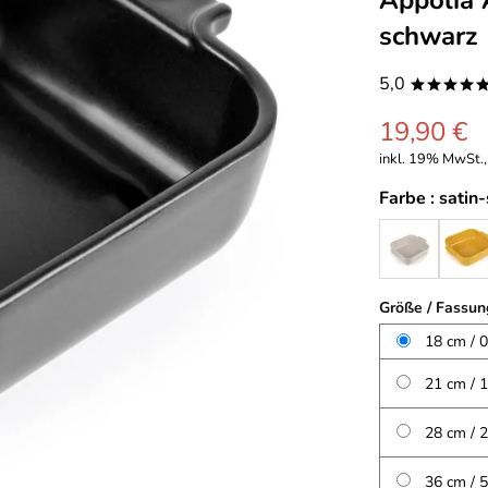
Appolia 
schwarz
5,0
****
19,90 €
inkl. 19% MwSt.,
Farbe :
satin
Größe / Fassu
18 cm / 0
21 cm / 1
28 cm / 2
36 cm / 5