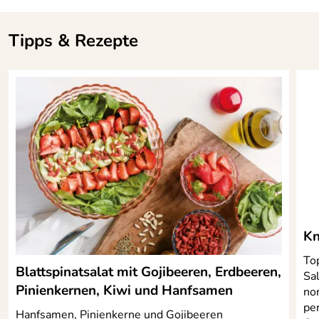
Tipps & Rezepte
Kn
To
Blattspinatsalat mit Gojibeeren, Erdbeeren,
Sa
Pinienkernen, Kiwi und Hanfsamen
no
pe
Hanfsamen, Pinienkerne und Gojibeeren