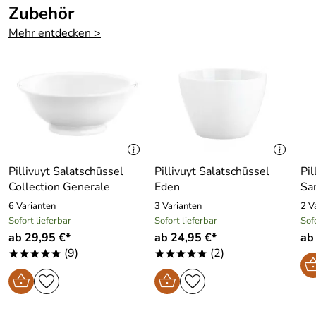
Zubehör
natürlich und zugleich sehr robust
und widerstandsfähig
Mehr entdecken >
Olivenholz aus nachhaltiger
Forstwirtschaft
In 3 Größen erhältlich
Pillivuyt Salatschüssel
Pillivuyt Salatschüssel
Pil
Collection Generale
Eden
Sa
6 Varianten
3 Varianten
2 V
Sofort lieferbar
Sofort lieferbar
Sof
ab 29,95 €*
ab 24,95 €*
ab
(9)
(2)
*****
*****