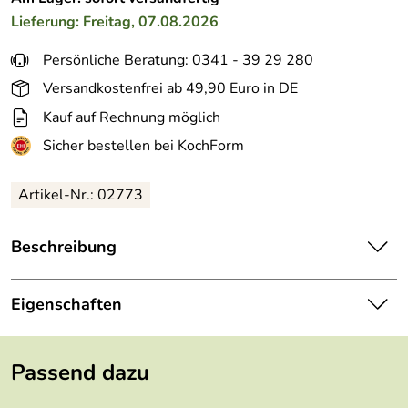
Lieferung: Freitag, 07.08.2026
Persönliche Beratung: 0341 - 39 29 280
Versandkostenfrei ab 49,90 Euro in DE
Kauf auf Rechnung möglich
Sicher bestellen bei KochForm
Artikel-Nr.:
02773
Beschreibung
Bérard Salatbesteck PARISIEN - Das Besteck aus
Olivenholz passt zu jedem Anlass und verleiht diesem
Eigenschaften
einen besonderen Charme. In 3 Größen erhältlich.
Länge:
25 / 30 / 35 cm
Das elegante Salatbesteck der Serie Parisien besteht aus
Passend dazu
einem hochwertigen Salatlöffel sowie einer Salatgabel
Breite:
5 / 5,5 / 6 cm
und besticht durch seine schlanke Form und die eleganten