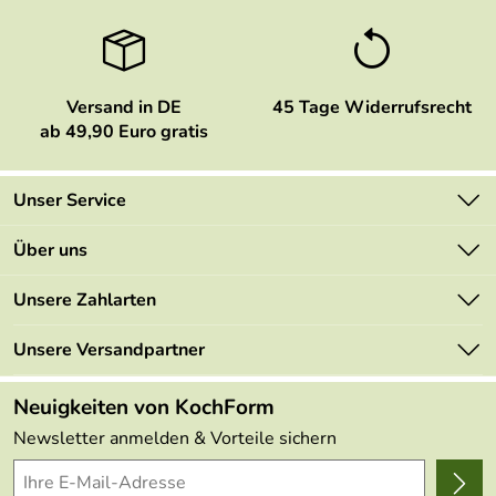
Versand in DE
45 Tage Widerrufsrecht
ab 49,90 Euro gratis
Unser Service
Kontakt
Über uns
Newsletter
Marken
Unsere Zahlarten
Mehrwertsteuerfrei
Neu
Retourenportal
Unsere Versandpartner
Angebote
FAQs
Made in Germany
Neuigkeiten von KochForm
Lieferbedingungen
Themen
Newsletter anmelden & Vorteile sichern
Delivery Terms
Wir über uns
Kundenlogin