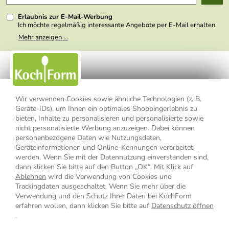
Presse
Erlaubnis zur E-Mail-Werbung
Ich möchte regelmäßig interessante Angebote per E-Mail erhalten.
Meine E-Mail-Adresse wird nicht an andere Unternehmen
Mehr anzeigen ...
weitergegeben. Zu statistischen Zwecken wird in anonymer Form
ausgewertet, welche Links im Newsletter geklickt werden. Dabei ist
nicht erkennbar, welche konkrete Person geklickt hat. Diese
Einwilligung zur Nutzung meiner E-Mail- Adresse für Werbezwecke
kann ich jederzeit mit Wirkung für die Zukunft widerrufen, indem ich
den Link "Abmelden" am Ende des Newsletters anklicke oder die
Option Newsletter im Mitgliederbereich deaktiviere. Die
Datenschutzerklärung
habe ich zur Kenntnis genommen.
Wir verwenden Cookies sowie ähnliche Technologien (z. B.
Geräte-IDs), um Ihnen ein optimales Shoppingerlebnis zu
bieten, Inhalte zu personalisieren und personalisierte sowie
Impressum
Datenschutzerklärung
AGB
nicht personalisierte Werbung anzuzeigen. Dabei können
personenbezogene Daten wie Nutzungsdaten,
Widerrufsbelehrung
Widerrufsformular
Geräteinformationen und Online-Kennungen verarbeitet
werden. Wenn Sie mit der Datennutzung einverstanden sind,
Vertrag widerrufen
dann klicken Sie bitte auf den Button „OK“. Mit Klick auf
Ablehnen
wird die Verwendung von Cookies und
Trackingdaten ausgeschaltet. Wenn Sie mehr über die
Verwendung und den Schutz Ihrer Daten bei KochForm
* Alle Preisangaben inkl. MwSt., bis 49,90 € Bestellwert zzgl.
erfahren wollen, dann klicken Sie bitte auf
Datenschutz öffnen
Versandkosten
, ab 49,90 € Bestellwert inkl.
Versandkosten
innerhalb
.
Deutschlands