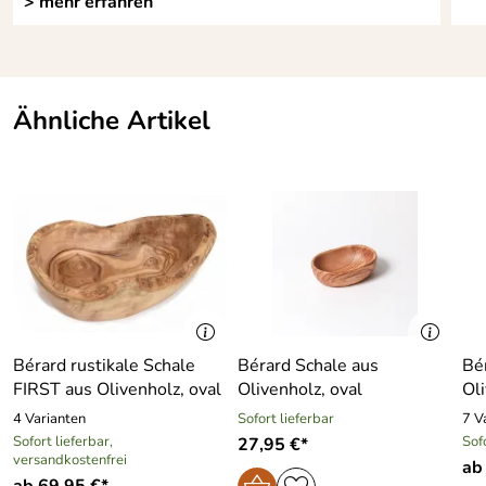
> mehr erfahren
Ähnliche Artikel
Bérard rustikale Schale
Bérard Schale aus
Bé
FIRST aus Olivenholz, oval
Olivenholz, oval
Ol
4 Varianten
Sofort lieferbar
7 V
Sofort lieferbar,
Sof
27,95 €*
versandkostenfrei
ab
ab 69,95 €*