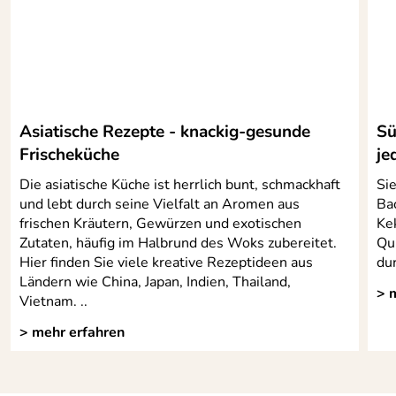
Asiatische Rezepte - knackig-gesunde
Sü
Frischeküche
je
Die asiatische Küche ist herrlich bunt, schmackhaft
Si
und lebt durch seine Vielfalt an Aromen aus
Bac
frischen Kräutern, Gewürzen und exotischen
Ke
Zutaten, häufig im Halbrund des Woks zubereitet.
Qui
Hier finden Sie viele kreative Rezeptideen aus
dur
Ländern wie China, Japan, Indien, Thailand,
> 
Vietnam. ..
> mehr erfahren