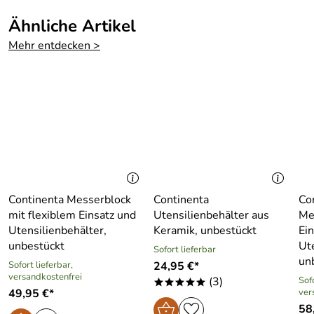
Ähnliche Artikel
Mehr entdecken >
Continenta Messerblock
Continenta
Co
mit flexiblem Einsatz und
Utensilienbehälter aus
Me
Utensilienbehälter,
Keramik, unbestückt
Ein
unbestückt
Ut
Sofort lieferbar
un
Sofort lieferbar,
24,95 €*
versandkostenfrei
(3)
Sofo
*****
49,95 €*
ver
58