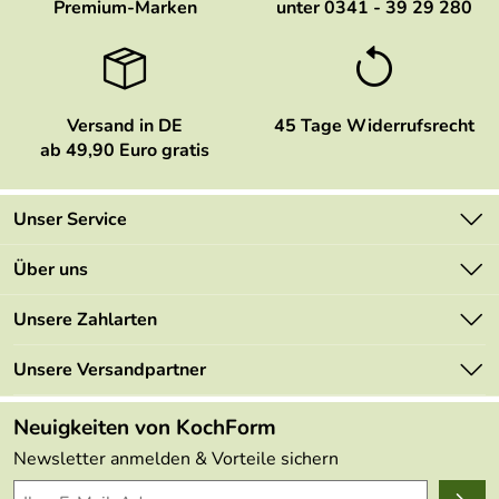
Premium-Marken
unter 0341 - 39 29 280
Versand in DE
45 Tage Widerrufsrecht
ab 49,90 Euro gratis
Unser Service
Kontakt
Über uns
Newsletter
Marken
Unsere Zahlarten
Mehrwertsteuerfrei
Neu
Retourenportal
Unsere Versandpartner
Angebote
FAQs
Made in Germany
Neuigkeiten von KochForm
Lieferbedingungen
Themen
Newsletter anmelden & Vorteile sichern
Delivery Terms
Wir über uns