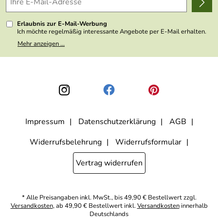
Kundenlogin
Presse
Erlaubnis zur E-Mail-Werbung
Ich möchte regelmäßig interessante Angebote per E-Mail erhalten.
Meine E-Mail-Adresse wird nicht an andere Unternehmen
Mehr anzeigen ...
weitergegeben. Zu statistischen Zwecken wird in anonymer Form
ausgewertet, welche Links im Newsletter geklickt werden. Dabei ist
nicht erkennbar, welche konkrete Person geklickt hat. Diese
Einwilligung zur Nutzung meiner E-Mail- Adresse für Werbezwecke
kann ich jederzeit mit Wirkung für die Zukunft widerrufen, indem ich
den Link "Abmelden" am Ende des Newsletters anklicke oder die
Option Newsletter im Mitgliederbereich deaktiviere. Die
Datenschutzerklärung
habe ich zur Kenntnis genommen.
Impressum
Datenschutzerklärung
AGB
Widerrufsbelehrung
Widerrufsformular
Vertrag widerrufen
* Alle Preisangaben inkl. MwSt., bis 49,90 € Bestellwert zzgl.
Versandkosten
, ab 49,90 € Bestellwert inkl.
Versandkosten
innerhalb
Deutschlands