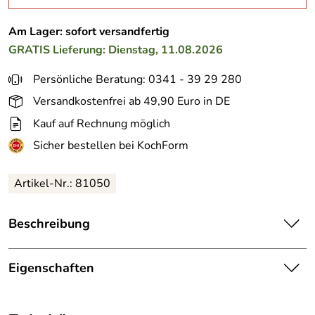
Am Lager: sofort versandfertig
GRATIS
Lieferung: Dienstag, 11.08.2026
Persönliche Beratung: 0341 - 39 29 280
Versandkostenfrei ab 49,90 Euro in DE
Kauf auf Rechnung möglich
Sicher bestellen bei KochForm
Artikel-Nr.: 81050
Beschreibung
Bérard magnetische Messerleiste - Die stilvolle
Messerleiste aus Olivenholz verwahrt ihre Messer sicher
Eigenschaften
und elegant auf.
Maße:
32 x 4,4 x 2,5 cm
Die Küchenhelfer der Firma Bérard sind aus hochwertigem