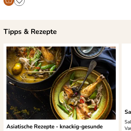
Küchenwand
mit magnetischer Innenleiste
Tipps & Rezepte
für ca. 5-6 Messer
Sa
Sa
Asiatische Rezepte - knackig-gesunde
Va