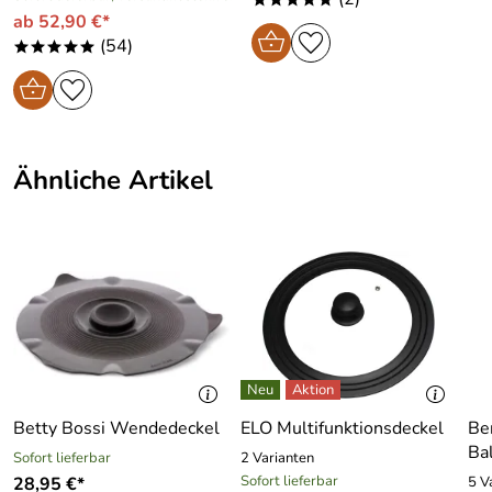
ab 52,90 €*
K.H.
*****
(54)
*****
Verifizierte Bewertung
o.k.
Kaufdatum: 06.03.2013
Bewertungsdatum: 16.03.2013
Ähnliche Artikel
Betty Bossi Wendedeckel
ELO Multifunktionsdeckel
Be
Ba
Sofort lieferbar
2 Varianten
Sofort lieferbar
28,95 €*
5 V