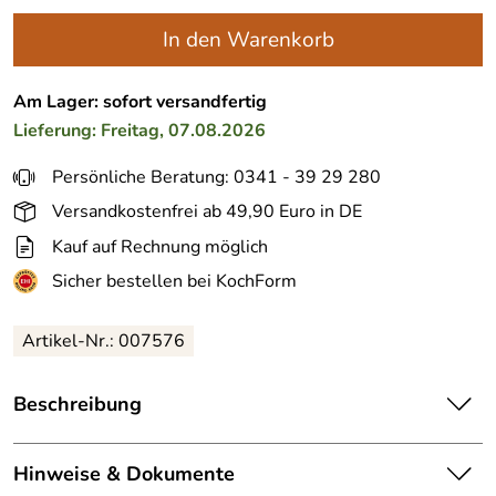
In den Warenkorb
Am Lager: sofort versandfertig
Lieferung: Freitag, 07.08.2026
Persönliche Beratung: 0341 - 39 29 280
Versandkostenfrei ab 49,90 Euro in DE
Kauf auf Rechnung möglich
Sicher bestellen bei KochForm
Artikel-Nr.:
007576
Beschreibung
Berndes
Glasdeckel mit schwarzem Silikonrand. Für alle
Pfannen und Töpfe von Berndes.
Hinweise & Dokumente