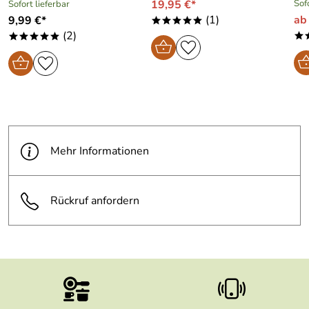
19,95 €*
Sof
Sofort lieferbar
(1)
ab
9,99 €*
*****
(2)
*
*****
Mehr Informationen
Rückruf anfordern