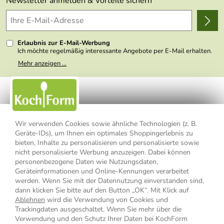
Newsletter anmelden & Vorteile sichern
Delivery Terms
Wir über uns
Kundenlogin
Presse
Erlaubnis zur E-Mail-Werbung
Ich möchte regelmäßig interessante Angebote per E-Mail erhalten.
Meine E-Mail-Adresse wird nicht an andere Unternehmen
Mehr anzeigen ...
weitergegeben. Zu statistischen Zwecken wird in anonymer Form
ausgewertet, welche Links im Newsletter geklickt werden. Dabei ist
nicht erkennbar, welche konkrete Person geklickt hat. Diese
Einwilligung zur Nutzung meiner E-Mail- Adresse für Werbezwecke
kann ich jederzeit mit Wirkung für die Zukunft widerrufen, indem ich
den Link "Abmelden" am Ende des Newsletters anklicke oder die
Option Newsletter im Mitgliederbereich deaktiviere. Die
Datenschutzerklärung
habe ich zur Kenntnis genommen.
Wir verwenden Cookies sowie ähnliche Technologien (z. B.
Geräte-IDs), um Ihnen ein optimales Shoppingerlebnis zu
Impressum
Datenschutzerklärung
AGB
bieten, Inhalte zu personalisieren und personalisierte sowie
nicht personalisierte Werbung anzuzeigen. Dabei können
personenbezogene Daten wie Nutzungsdaten,
Widerrufsbelehrung
Widerrufsformular
Geräteinformationen und Online-Kennungen verarbeitet
werden. Wenn Sie mit der Datennutzung einverstanden sind,
Vertrag widerrufen
dann klicken Sie bitte auf den Button „OK“. Mit Klick auf
Ablehnen
wird die Verwendung von Cookies und
Trackingdaten ausgeschaltet. Wenn Sie mehr über die
Verwendung und den Schutz Ihrer Daten bei KochForm
* Alle Preisangaben inkl. MwSt., bis 49,90 € Bestellwert zzgl.