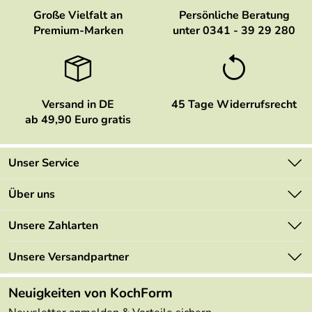
Große Vielfalt an
Persönliche Beratung
Premium-Marken
unter 0341 - 39 29 280
Versand in DE
45 Tage Widerrufsrecht
ab 49,90 Euro gratis
Unser Service
Kontakt
Über uns
Newsletter
Marken
Unsere Zahlarten
Mehrwertsteuerfrei
Neu
Retourenportal
Unsere Versandpartner
Angebote
FAQs
Made in Germany
Neuigkeiten von KochForm
Lieferbedingungen
Themen