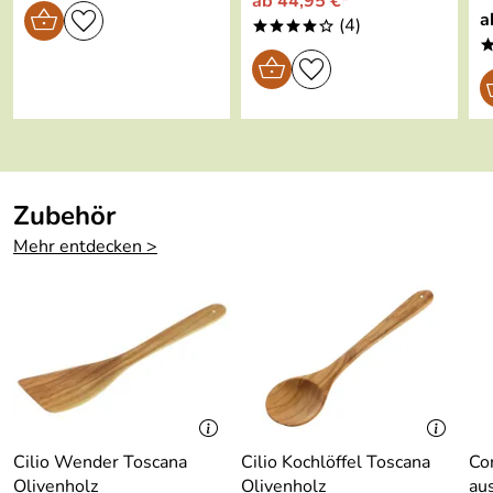
ab 44,95 €*
Garantie:
2 Jahre (PDF)
a
(4)
****o
frei von PFOA/PFAS/PTFE
Zubehör
Mehr entdecken >
Cilio Wender Toscana
Cilio Kochlöffel Toscana
Co
Olivenholz
Olivenholz
au