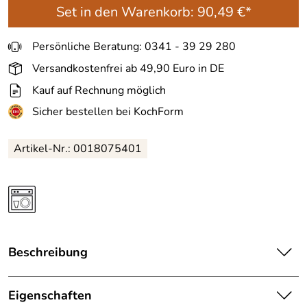
Set in den Warenkorb:
90,49 €*
Persönliche Beratung: 0341 - 39 29 280
Versandkostenfrei ab 49,90 Euro in DE
Kauf auf Rechnung möglich
Sicher bestellen bei KochForm
Artikel-Nr.:
0018075401
Beschreibung
Berndes Servierpfanne mit Glasdeckel b.clever. Die
Servierpfanne aus Aluminium aus 100 % recycelten Alu-
Eigenschaften