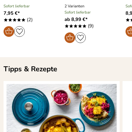
Sofort lieferbar
2 Varianten
Sof
Sofort lieferbar
7,95 €*
8,
ab 8,99 €*
(2)
*****
*
(9)
*****
Tipps & Rezepte