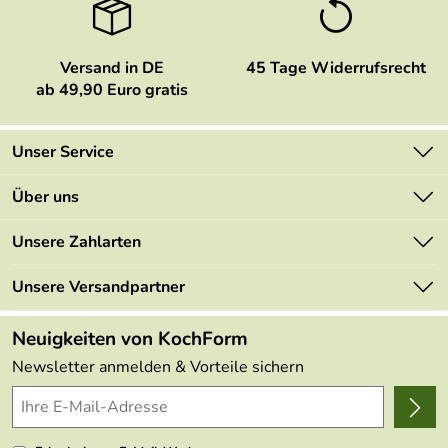
Versand in DE
45 Tage Widerrufsrecht
ab 49,90 Euro gratis
Unser Service
Kontakt
Über uns
Newsletter
Marken
Unsere Zahlarten
Mehrwertsteuerfrei
Neu
Retourenportal
Unsere Versandpartner
Angebote
FAQs
Made in Germany
Neuigkeiten von KochForm
Lieferbedingungen
Themen
Newsletter anmelden & Vorteile sichern
Delivery Terms
Wir über uns
Kundenlogin
Presse