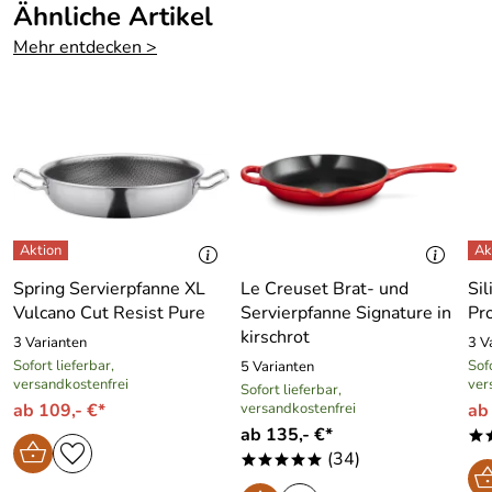
Ähnliche Artikel
Mehr entdecken >
Spring Servierpfanne XL
Le Creuset Brat- und
Sil
Vulcano Cut Resist Pure
Servierpfanne Signature in
Pr
kirschrot
3 Varianten
3 V
Sofort lieferbar,
Sofo
5 Varianten
versandkostenfrei
ver
Sofort lieferbar,
ab 109,- €*
versandkostenfrei
ab
ab 135,- €*
*
(34)
*****