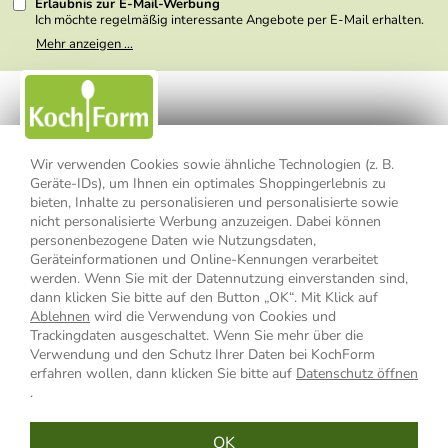
Erlaubnis zur E-Mail-Werbung
Ich möchte regelmäßig interessante Angebote per E-Mail erhalten.
Meine E-Mail-Adresse wird nicht an andere Unternehmen
Mehr anzeigen ...
weitergegeben. Zu statistischen Zwecken wird in anonymer Form
ausgewertet, welche Links im Newsletter geklickt werden. Dabei ist
nicht erkennbar, welche konkrete Person geklickt hat. Diese
Einwilligung zur Nutzung meiner E-Mail- Adresse für Werbezwecke
kann ich jederzeit mit Wirkung für die Zukunft widerrufen, indem ich
den Link "Abmelden" am Ende des Newsletters anklicke oder die
Option Newsletter im Mitgliederbereich deaktiviere. Die
Datenschutzerklärung
habe ich zur Kenntnis genommen.
Wir verwenden Cookies sowie ähnliche Technologien (z. B.
Geräte-IDs), um Ihnen ein optimales Shoppingerlebnis zu
bieten, Inhalte zu personalisieren und personalisierte sowie
Impressum
Datenschutzerklärung
AGB
nicht personalisierte Werbung anzuzeigen. Dabei können
personenbezogene Daten wie Nutzungsdaten,
Widerrufsbelehrung
Widerrufsformular
Geräteinformationen und Online-Kennungen verarbeitet
werden. Wenn Sie mit der Datennutzung einverstanden sind,
Vertrag widerrufen
dann klicken Sie bitte auf den Button „OK“. Mit Klick auf
Ablehnen
wird die Verwendung von Cookies und
Trackingdaten ausgeschaltet. Wenn Sie mehr über die
Verwendung und den Schutz Ihrer Daten bei KochForm
* Alle Preisangaben inkl. MwSt., bis 49,90 € Bestellwert zzgl.
erfahren wollen, dann klicken Sie bitte auf
Datenschutz öffnen
Versandkosten
, ab 49,90 € Bestellwert inkl.
Versandkosten
innerhalb
.
Deutschlands
OK