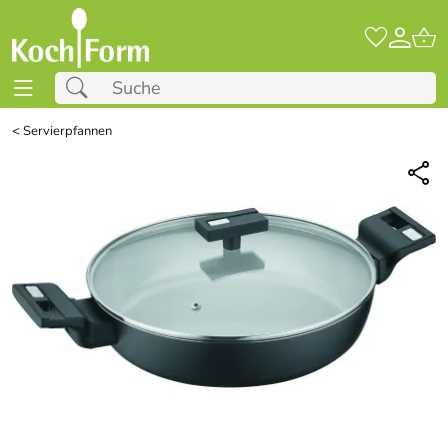
<
Servierpfannen