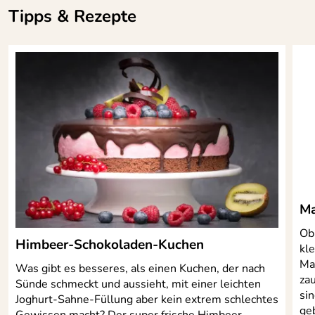
Tipps & Rezepte
Ma
Ob
Himbeer-Schokoladen-Kuchen
kl
Ma
Was gibt es besseres, als einen Kuchen, der nach
zau
Sünde schmeckt und aussieht, mit einer leichten
sin
Joghurt-Sahne-Füllung aber kein extrem schlechtes
ge
Gewissen macht? Der super frische Himbeer-