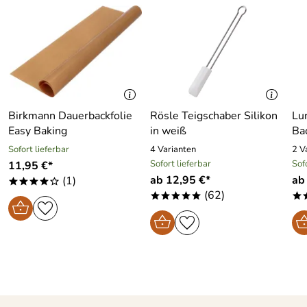
Birkmann Dauerbackfolie
Rösle Teigschaber Silikon
Lu
Easy Baking
in weiß
Ba
Sofort lieferbar
4 Varianten
2 V
Sofort lieferbar
Sof
11,95 €*
ab 12,95 €*
ab
(1)
****o
(62)
*****
*