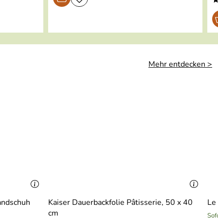
Mehr entdecken >
andschuh
Kaiser Dauerbackfolie Pâtisserie, 50 x 40
Le
cm
Sof