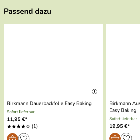
Material:
antihaftbeschichtetes Metall
Passend dazu
Farbe:
grau, beige
Maße:
max. 38 x 14 x 2,5 cm
Spülmaschinengeeignet:
nein
Backofenfest:
bis 240 °C
variabel 20-38 cm Länge
inklusive Rezeptheft
Lochstruktur für gutes Durc
Birkmann Dauerbackfolie Easy Baking
Birkmann Aus
Easy Baking
Sofort lieferbar
11,95 €*
Sofort lieferbar
(1)
19,95 €*
****o