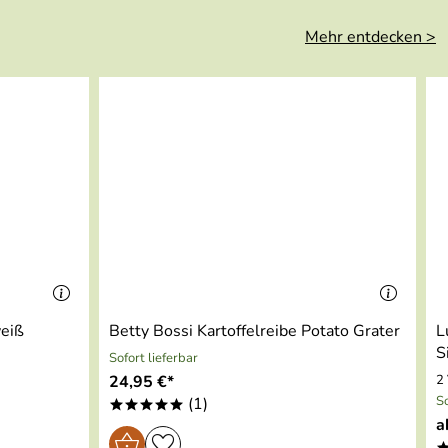
Mehr entdecken >
weiß
Betty Bossi Kartoffelreibe Potato Grater
L
S
Sofort lieferbar
24,95 €*
2
So
(1)
*****
a