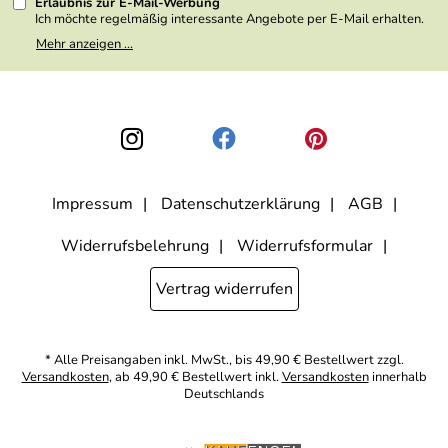
Erlaubnis zur E-Mail-Werbung
Ich möchte regelmäßig interessante Angebote per E-Mail erhalten.
Meine E-Mail-Adresse wird nicht an andere Unternehmen
Mehr anzeigen ...
weitergegeben. Zu statistischen Zwecken wird in anonymer Form
ausgewertet, welche Links im Newsletter geklickt werden. Dabei ist
nicht erkennbar, welche konkrete Person geklickt hat. Diese
Einwilligung zur Nutzung meiner E-Mail- Adresse für Werbezwecke
kann ich jederzeit mit Wirkung für die Zukunft widerrufen, indem ich
den Link "Abmelden" am Ende des Newsletters anklicke oder die
Option Newsletter im Mitgliederbereich deaktiviere. Die
Datenschutzerklärung
habe ich zur Kenntnis genommen.
Impressum
Datenschutzerklärung
AGB
Widerrufsbelehrung
Widerrufsformular
Vertrag widerrufen
* Alle Preisangaben inkl. MwSt., bis 49,90 € Bestellwert zzgl.
Versandkosten
, ab 49,90 € Bestellwert inkl.
Versandkosten
innerhalb
Deutschlands