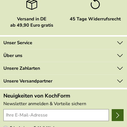
Versand in DE
45 Tage Widerrufsrecht
ab 49,90 Euro gratis
Unser Service
Kontakt
Über uns
Newsletter
Marken
Unsere Zahlarten
Mehrwertsteuerfrei
Neu
Retourenportal
Unsere Versandpartner
Angebote
FAQs
Made in Germany
Neuigkeiten von KochForm
Lieferbedingungen
Themen
Newsletter anmelden & Vorteile sichern
Delivery Terms
Wir über uns
Kundenlogin
Presse