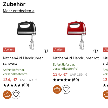
Zubehör
Mehr entdecken >
KitchenAid Handrührer
KitchenAid Handrührer rot
Ki
schwarz
sil
Sofort lieferbar,
versandkostenfrei
Sofort lieferbar,
Sofo
versandkostenfrei
134,- €*
ver
UVP 169,- €
134,- €*
(60)
13
UVP 169,- €
*****
(60)
*****
*