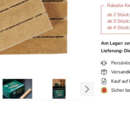
Rabatte fü
ab 2 Stück
ab 3 Stück
ab 4 Stück
Am Lager: sof
Lieferung: D
Persönli
Versandk
Kauf auf
Sicher b