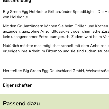
Beschreibung
Big Green Egg Holzkohle Grillanzünder SpeediLight - Die Ho
von Holzkohle.
Mit den Grillanzündern können Sie beim Grillen und Kochen 
anzünden, ganz ohne Anzündflüssigkeit oder chemische Zusät
kein unangenehmer Petroleumgeruch. Zudem wird beim Verpac
Natürlich möchte man möglichst schnell mit dem Anheizen be
erledigen ihre Arbeit im Eiltempo und sie sind zudem sauber
Hersteller: Big Green Egg Deutschland GmbH, Weisestraße
Eigenschaften
Lieferumfang:
20 Stück - ohne Streichhölzer
Passend dazu
Material:
gepresste Holzfasern