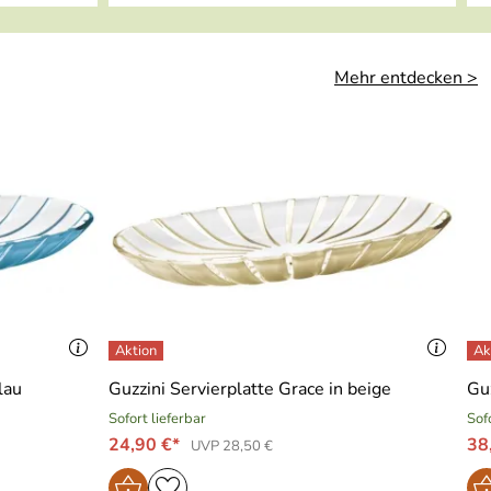
Mehr entdecken >
lau
Guzzini Servierplatte Grace in beige
Guz
Sofort lieferbar
Sof
24,90 €*
38
UVP 28,50 €