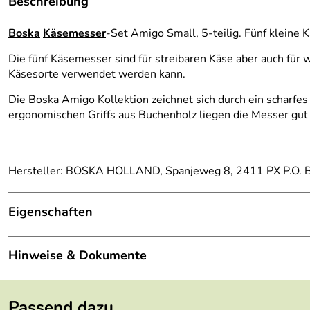
Beschreibung
Boska
Käsemesser
-Set Amigo Small, 5-teilig. Fünf kleine
Die fünf Käsemesser sind für streibaren Käse aber auch für 
Käsesorte verwendet werden kann.
Die Boska Amigo Kollektion zeichnet sich durch ein scharfes 
ergonomischen Griffs aus Buchenholz liegen die Messer gut 
Hersteller: BOSKA HOLLAND, Spanjeweg 8, 2411 PX P.O. B
Eigenschaften
Material:
Buchenholz, Edelstahl
Hinweise & Dokumente
Abmessung:
165 x 20 x 13 mm
Dokumente zum Download:
Gewicht:
0,011 kg
Passend dazu