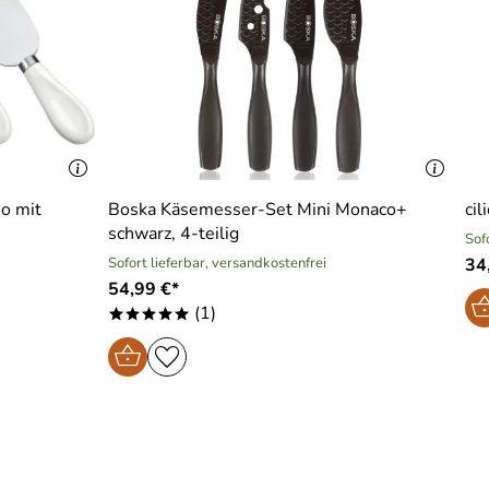
o mit
Boska Käsemesser-Set Mini Monaco+
cil
schwarz, 4-teilig
Sof
Sofort lieferbar, versandkostenfrei
34
54,99 €*
(1)
*****