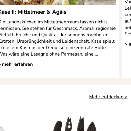
Vor
Le
Käse II: Mittelmeer & Ägäis
bei
au
Die Landesküchen im Mittelmeerraum lassen nichts
lie
vermissen. Sie stehen für Geschmack, Aroma, regionale
Sc
Vielfalt, Frische und Qualität der sonnenverwöhnten
utaten, Ursprünglichkeit und Leidenschaft. Käse spielt
> 
in diesem Kosmos der Genüsse eine zentrale Rolle.
Was wäre eine Lasagne ohne Parmesan, eine ...
> mehr erfahren
Mehr entdecken >