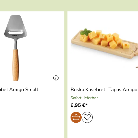
 der französischen Käseregion Auvergne.
sen möchten, dann klicken Sie hier.
obel Amigo Small
Boska Käsebrett Tapas Amigo
Sofort lieferbar
6,95 €*