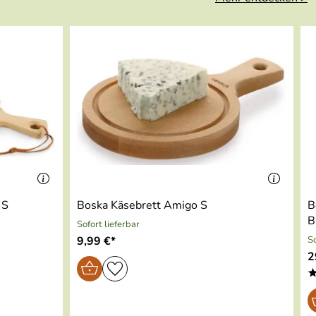
 S
Boska Käsebrett Amigo S
B
B
Sofort lieferbar
9,99 €*
So
2