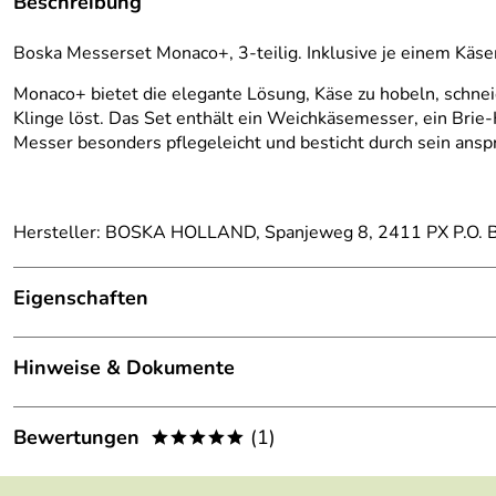
Beschreibung
Boska Messerset Monaco+, 3-teilig. Inklusive je einem Käse
Monaco+ bietet die elegante Lösung, Käse zu hobeln, schneid
Klinge löst. Das Set enthält ein Weichkäsemesser, ein Brie
Messer besonders pflegeleicht und besticht durch sein ansp
Hersteller: BOSKA HOLLAND, Spanjeweg 8, 2411 PX P.O. B
Eigenschaften
Lieferumfang:
1 x Weichkäsemesser, 1 x 
Hinweise & Dokumente
Material:
Edelstahl, mit Antihaftmust
Dokumente zum Download:
Bewertungen
(1)
*****
Spülmaschinenbeständig:
Ja
Boska Garantieerklärung (72kB)
5,0
*****