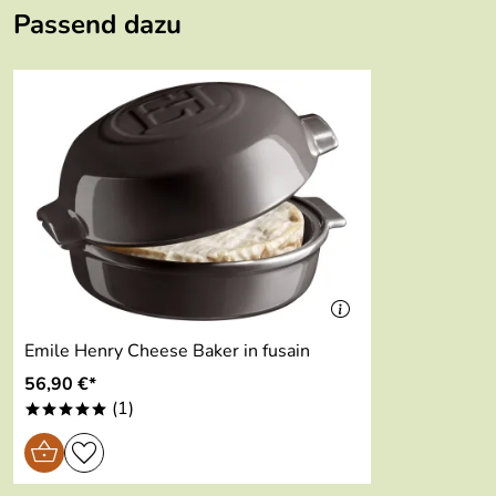
Passend dazu
5
4
3
2
1
Ursula
Verifizierte Bewertung
*****
sehr gutes messerset, kan ich sehr empfehlen
Kaufdatum: 08.02.2022
Bewertungsdatum: 22.02.2022
Emile Henry Cheese Baker in fusain
56,90 €*
(1)
*****