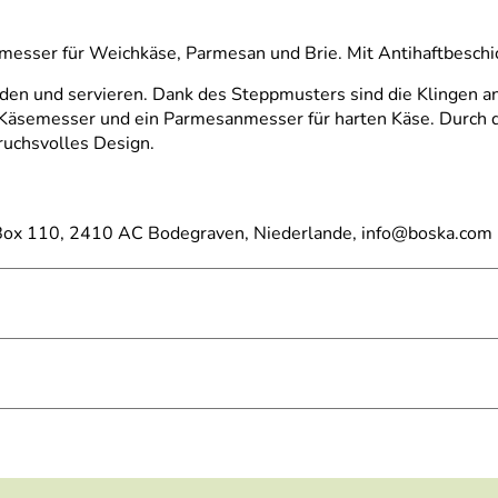
messer für Weichkäse, Parmesan und Brie. Mit Antihaftbeschic
en und servieren. Dank des Steppmusters sind die Klingen ant
-Käsemesser und ein Parmesanmesser für harten Käse. Durch di
ruchsvolles Design.
ox 110, 2410 AC Bodegraven, Niederlande, info@boska.com
Parmesankäsemesser, 1 x Briekäsemesser
er