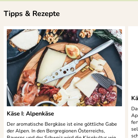
Verifizierte Bewertung
Tipps & Rezepte
Sehr edel auf dem Tisch, handlich und gut zu bedienen.
Sehr gute Reibe.
Kaufdatum: 15.05.2020
Bewertungsdatum: 27.05.2020
Kä
Da
Käse I: Alpenkäse
Ap
fer
Der aromatische Bergkäse ist eine göttliche Gabe
se
der Alpen. In den Bergregionen Österreichs,
sc
Bayerns und der Schweiz wird die Käsekultur wie