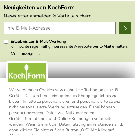
FAQs
Made in Germany
Neuigkeiten von KochForm
Lieferbedingungen
Themen
Newsletter anmelden & Vorteile sichern
Delivery Terms
Wir über uns
Kundenlogin
Presse
Erlaubnis zur E-Mail-Werbung
Ich möchte regelmäßig interessante Angebote per E-Mail erhalten.
Meine E-Mail-Adresse wird nicht an andere Unternehmen
Mehr anzeigen ...
weitergegeben. Zu statistischen Zwecken wird in anonymer Form
ausgewertet, welche Links im Newsletter geklickt werden. Dabei ist
nicht erkennbar, welche konkrete Person geklickt hat. Diese
Einwilligung zur Nutzung meiner E-Mail- Adresse für Werbezwecke
kann ich jederzeit mit Wirkung für die Zukunft widerrufen, indem ich
den Link "Abmelden" am Ende des Newsletters anklicke oder die
Option Newsletter im Mitgliederbereich deaktiviere. Die
Datenschutzerklärung
habe ich zur Kenntnis genommen.
Wir verwenden Cookies sowie ähnliche Technologien (z. B.
Geräte-IDs), um Ihnen ein optimales Shoppingerlebnis zu
bieten, Inhalte zu personalisieren und personalisierte sowie
Impressum
Datenschutzerklärung
AGB
nicht personalisierte Werbung anzuzeigen. Dabei können
personenbezogene Daten wie Nutzungsdaten,
Widerrufsbelehrung
Widerrufsformular
Geräteinformationen und Online-Kennungen verarbeitet
werden. Wenn Sie mit der Datennutzung einverstanden sind,
Vertrag widerrufen
dann klicken Sie bitte auf den Button „OK“. Mit Klick auf