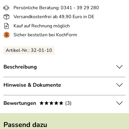
Persönliche Beratung: 0341 - 39 29 280
Versandkostenfrei ab 49,90 Euro in DE
Kauf auf Rechnung möglich
Sicher bestellen bei KochForm
Artikel-Nr.: 32-01-10
Beschreibung
Boska
Tischreibe Eichenholz. Die stilvolle Lösung für das
Reiben von halbhartem bis sehr hartem Käse direkt am
Hinweise & Dokumente
Tisch.
Dokumente zum Download:
Mit dieser geschmackvollen
Käsereibe
von Boska aus der
Bewertungen
(3)
*****
Life Serie reiben Sie den Käse für Ihre Pasta direkt am
Boska Garantieerklärung (72kB)
Tisch. Die Reibe wird auf dem Tisch abgestellt und am
4,7
*****
Handgriff oben festgehalten. So hat die Reibe immer einen
Passend dazu
sicheren Stand. Der Käse kann von grob bis fein gerieben