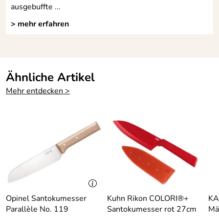
ausgebuffte ...
60, 42659 Solingen, info@burgvogel.de
> mehr erfahren
Ähnliche Artikel
Mehr entdecken >
Opinel Santokumesser
Kuhn Rikon COLORI®+
KA
Parallèle No. 119
Santokumesser rot 27cm
Mä