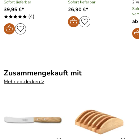
Sofort lieferbar
Sofort lieferbar
2 V
Sofo
39,95 €*
26,90 €*
ver
(4)
*****
ab
Zusammengekauft mit
Mehr entdecken >