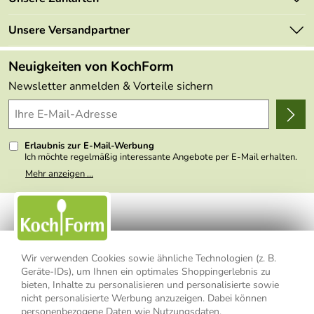
Mehrwertsteuerfrei
Neu
Retourenportal
Unsere Versandpartner
Angebote
FAQs
Made in Germany
Neuigkeiten von KochForm
Lieferbedingungen
Themen
Newsletter anmelden & Vorteile sichern
Delivery Terms
Wir über uns
Kundenlogin
Presse
Erlaubnis zur E-Mail-Werbung
Ich möchte regelmäßig interessante Angebote per E-Mail erhalten.
Meine E-Mail-Adresse wird nicht an andere Unternehmen
Mehr anzeigen ...
weitergegeben. Zu statistischen Zwecken wird in anonymer Form
ausgewertet, welche Links im Newsletter geklickt werden. Dabei ist
nicht erkennbar, welche konkrete Person geklickt hat. Diese
Einwilligung zur Nutzung meiner E-Mail- Adresse für Werbezwecke
kann ich jederzeit mit Wirkung für die Zukunft widerrufen, indem ich
den Link "Abmelden" am Ende des Newsletters anklicke oder die
Option Newsletter im Mitgliederbereich deaktiviere. Die
Datenschutzerklärung
habe ich zur Kenntnis genommen.
Wir verwenden Cookies sowie ähnliche Technologien (z. B.
Geräte-IDs), um Ihnen ein optimales Shoppingerlebnis zu
Impressum
Datenschutzerklärung
AGB
bieten, Inhalte zu personalisieren und personalisierte sowie
nicht personalisierte Werbung anzuzeigen. Dabei können
personenbezogene Daten wie Nutzungsdaten,