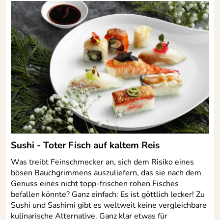
mit Kullenschliff:
Material: hochwertiger Chrom-Molybdänstahl X50
CrMoV 15
Aus einem Stück geschmiedet
Härte 56+/-1HCR
Klingenlänge: 18 cm
mit Kullenschliff
Material Griff: Olivenholz
Nahtloser Übergang von Klinge zu Griff
Spezial öl- und eisgehärtet
Polierter Handabzug
Sushi - Toter Fisch auf kaltem Reis
Handsympathischer Griff
Was treibt Feinschmecker an, sich dem Risiko eines
Spülmaschinenfest – Reinigung von Hand wird
bösen Bauchgrimmens auszuliefern, das sie nach dem
empfohlen
Genuss eines nicht topp-frischen rohen Fisches
befallen könnte? Ganz einfach: Es ist göttlich lecker! Zu
Sushi und Sashimi gibt es weltweit keine vergleichbare
kulinarische Alternative. Ganz klar etwas für
Hersteller: Burgvogel Cutlery GmbH, Burger-Landstraße