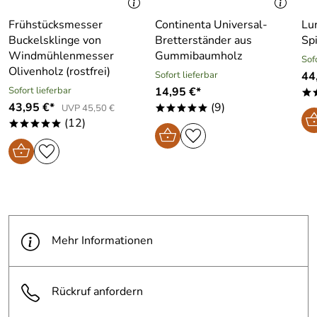
Frühstücksmesser
Continenta Universal-
Lu
Buckelsklinge von
Bretterständer aus
Sp
Windmühlenmesser
Gummibaumholz
Sof
Olivenholz (rostfrei)
Sofort lieferbar
44
Sofort lieferbar
14,95 €*
*
43,95 €*
(9)
UVP 45,50 €
*****
(12)
*****
Mehr Informationen
Rückruf anfordern