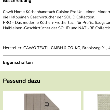
Beschreibung
Cawö Home Küchenhandtuch Cuisine Pro Uni leinen. Modernes 
die Halbleinen Geschirrtücher der SOLID Collection.
PRO – Das moderne Küchen-Frottiertuch für Profis. Saugst
Halbleinen-Geschirrtücher der SOLID und NATURE Collecti
Hersteller: CAWÖ TEXTIL GMBH & CO. KG, Brookweg 91, 
Eigenschaften
Länge:
50 cm
Passend dazu
Breite:
50 cm
Gewicht:
0,11 kg
Farbe:
leinen