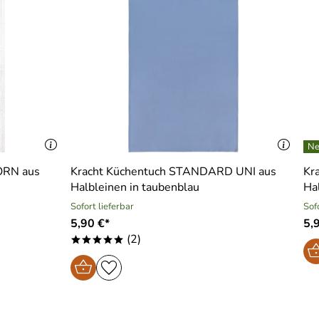
ORN aus
Kracht Küchentuch STANDARD UNI aus
Kr
Halbleinen in taubenblau
Hal
Sofort lieferbar
Sof
5,90 €*
5,
(2)
*****