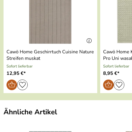
Serie:
Pro
Material:
100% Baumwolle, Walkfrottier-Qualität
Made in Germany
waschbar bei 60° Grad
Cawö Home Geschirrtuch Cuisine Nature
Cawö Home K
Trommeltrocknen bei niedriger Temperatur
Streifen muskat
Pro Uni wasa
Sofort lieferbar
Sofort lieferbar
Bügeln mit mäßiger Temperatur
12,95 €*
8,95 €*
Ökotex-Standard 100 - 94.0.9960
Ähnliche Artikel