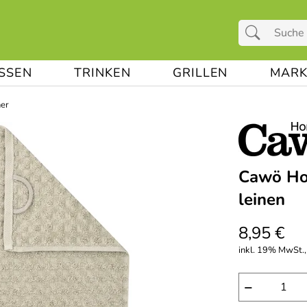
ESSEN
TRINKEN
GRILLEN
MARK
her
Cawö Ho
leinen
8,95 €
inkl. 19% MwSt.,
−