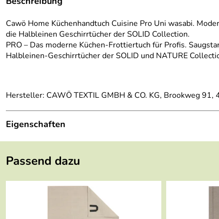
Beschreibung
Cawö Home Küchenhandtuch Cuisine Pro Uni wasabi. Modernes 
die Halbleinen Geschirrtücher der SOLID Collection.
PRO – Das moderne Küchen-Frottiertuch für Profis. Saugst
Halbleinen-Geschirrtücher der SOLID und NATURE Collecti
Hersteller: CAWÖ TEXTIL GMBH & CO. KG, Brookweg 91, 
Eigenschaften
Länge:
50 cm
Passend dazu
Breite:
50 cm
Gewicht:
0,11 kg
Farbe:
wasabi