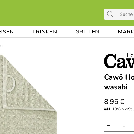
ESSEN
TRINKEN
GRILLEN
MARK
her
Cawö Ho
wasabi
8,95 €
inkl. 19% MwSt.,
−