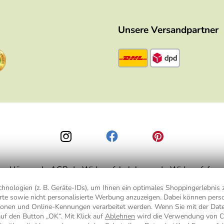
Unsere Versandpartner
zerklärung
AGB
Widerrufsbelehrung
Widerrufsform
nologien (z. B. Geräte-IDs), um Ihnen ein optimales Shoppingerlebnis z
ierte sowie nicht personalisierte Werbung anzuzeigen. Dabei können pe
is 49,90 € Bestellwert zzgl.
Versandkosten
, ab 49,90 € Bestellwert inkl.
Vers
ionen und Online-Kennungen verarbeitet werden. Wenn Sie mit der Da
auf den Button „OK“. Mit Klick auf
Ablehnen
wird die Verwendung von C