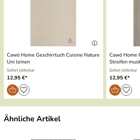
Serie:
Pro
Material:
100% Baumwolle, Walkfrottier-Qualität
Made in Germany
waschbar bei 60° Grad
Cawö Home Geschirrtuch Cuisine Nature
Cawö Home Ge
Trommeltrocknen bei niedriger Temperatur
Uni leinen
Streifen mus
Sofort lieferbar
Sofort lieferbar
Bügeln mit mäßiger Temperatur
12,95 €*
12,95 €*
Ökotex-Standard 100 - 94.0.9960
Ähnliche Artikel