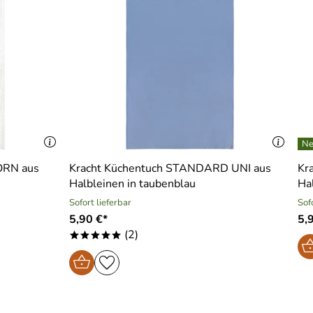
ORN aus
Kracht Küchentuch STANDARD UNI aus
Kr
Halbleinen in taubenblau
Hal
Sofort lieferbar
Sof
5,90 €*
5,
(2)
*****