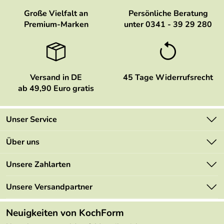
Große Vielfalt an
Persönliche Beratung
Premium-Marken
unter 0341 - 39 29 280
Versand in DE
45 Tage Widerrufsrecht
ab 49,90 Euro gratis
Unser Service
Kontakt
Über uns
Newsletter
Marken
Unsere Zahlarten
Mehrwertsteuerfrei
Neu
Retourenportal
Unsere Versandpartner
Angebote
FAQs
Made in Germany
Neuigkeiten von KochForm
Lieferbedingungen