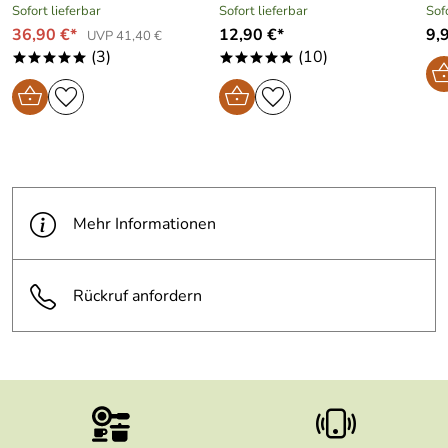
Sofort lieferbar
Sofort lieferbar
Sof
Hersteller: Hallwag Kümmerly+Frey AG Vertreten durch:
36,90 €*
12,90 €*
9,
UVP 41,40 €
Herr Markus Schneider (GL), Grubenstrasse 109, 3322
(3)
(10)
Schönbühl, Schweiz, info@swisstravelcenter.ch
*****
*****
Mehr Informationen
Rückruf anfordern