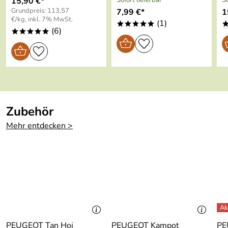
15,90 €*
Sofort lieferbar
So
Modernes Design; langlebiges
Grundpreis: 113,57
7,99 €*
1
Acryl und Edelstahl
€/kg, inkl. 7% MwSt.
(1)
*****
(6)
*****
Durchsichtiges Gehäuse für
einfaches Einsehen der Füllhöhe;
Pfeffer enthalten
Zubehör
Mehr entdecken >
PEUGEOT Tan Hoi
PEUGEOT Kampot
PE