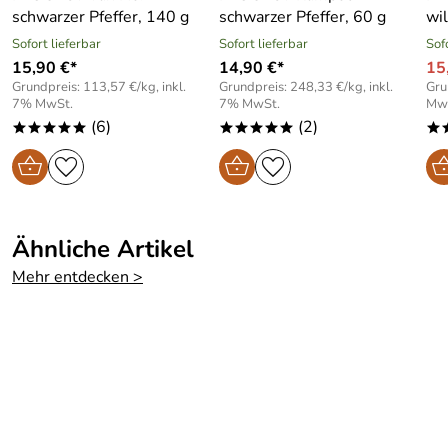
schwarzer Pfeffer, 140 g
schwarzer Pfeffer, 60 g
wil
Sofort lieferbar
Sofort lieferbar
Sof
15,90 €*
14,90 €*
15
Grundpreis: 113,57 €/kg, inkl.
Grundpreis: 248,33 €/kg, inkl.
Gru
7% MwSt.
7% MwSt.
Mw
(6)
(2)
*****
*****
*
Ähnliche Artikel
Mehr entdecken >