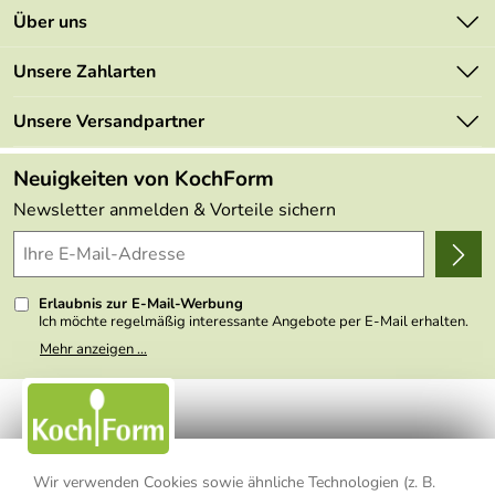
Kontakt
Über uns
Newsletter
Marken
Unsere Zahlarten
Mehrwertsteuerfrei
Neu
Retourenportal
Unsere Versandpartner
Angebote
FAQs
Made in Germany
Neuigkeiten von KochForm
Lieferbedingungen
Themen
Newsletter anmelden & Vorteile sichern
Delivery Terms
Wir über uns
Kundenlogin
Presse
Erlaubnis zur E-Mail-Werbung
Ich möchte regelmäßig interessante Angebote per E-Mail erhalten.
Meine E-Mail-Adresse wird nicht an andere Unternehmen
Mehr anzeigen ...
weitergegeben. Zu statistischen Zwecken wird in anonymer Form
ausgewertet, welche Links im Newsletter geklickt werden. Dabei ist
nicht erkennbar, welche konkrete Person geklickt hat. Diese
Einwilligung zur Nutzung meiner E-Mail- Adresse für Werbezwecke
kann ich jederzeit mit Wirkung für die Zukunft widerrufen, indem ich
den Link "Abmelden" am Ende des Newsletters anklicke oder die
Option Newsletter im Mitgliederbereich deaktiviere. Die
Datenschutzerklärung
habe ich zur Kenntnis genommen.
Wir verwenden Cookies sowie ähnliche Technologien (z. B.