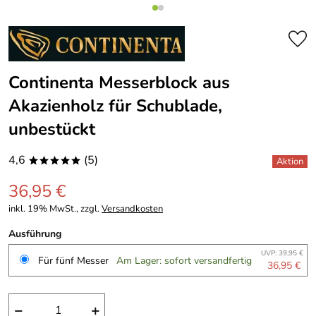
Continenta Messerblock aus
Akazienholz für Schublade,
unbestückt
4,6
(5)
*****
36,95 €
inkl. 19% MwSt., zzgl.
Versandkosten
Ausführung
UVP: 39,95 €
Für fünf Messer
Am Lager: sofort versandfertig
36,95 €
−
+