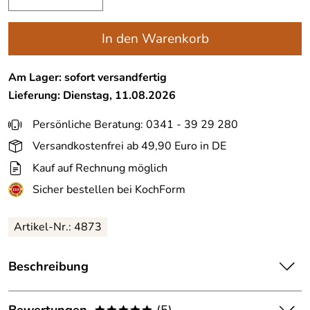
In den Warenkorb
Am Lager: sofort versandfertig
Lieferung: Dienstag, 11.08.2026
Persönliche Beratung: 0341 - 39 29 280
Versandkostenfrei ab 49,90 Euro in DE
Kauf auf Rechnung möglich
Sicher bestellen bei KochForm
Artikel-Nr.:
4873
Beschreibung
Continenta
Messerblock
aus Akazienholz für Schublade,
unbestückt, für fünf Messer. Dieser Continenta