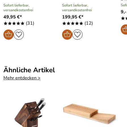
Artikel sehr gut erarbeitet, genau das was wir gesucht
Sof
Sofort lieferbar,
Sofort lieferbar,
haben.
versandkostenfrei
versandkostenfrei
9,-
49,95 €*
199,95 €*
Kaufdatum: 04.03.2014
*
(31)
(12)
Bewertungsdatum: 29.03.2014
*****
*****
Florian
*****
Verifizierte Bewertung
anbieter + produkt sind nach meiner meinung
uneingeschränkt weiterzuempfehlen
Kaufdatum: 27.11.2013
Ähnliche Artikel
Bewertungsdatum: 13.12.2013
Mehr entdecken >