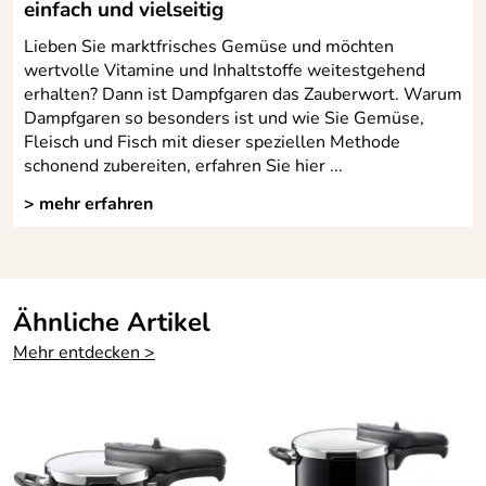
Artikel sieht sehr wertig und ansprechend aus und erfüllt
einfach und vielseitig
meine Erwartungen. Lieferung wie immer sehr schnell.
Lieben Sie marktfrisches Gemüse und möchten
Bestelle immer wieder gern bei Kochform.
wertvolle Vitamine und Inhaltstoffe weitestgehend
Kaufdatum: 01.01.2023
erhalten? Dann ist Dampfgaren das Zauberwort. Warum
Bewertungsdatum: 15.01.2023
Dampfgaren so besonders ist und wie Sie Gemüse,
Fleisch und Fisch mit dieser speziellen Methode
Klaus
*****
schonend zubereiten, erfahren Sie hier ...
Verifizierte Bewertung
> mehr erfahren
sehr gute Quälität
Kaufdatum: 01.12.2013
Bewertungsdatum: 17.12.2013
Löhr,
*****
Ähnliche Artikel
Verifizierte Bewertung
Mehr entdecken >
Ich kenne solche Dämpfkörbe schon länger und nutze sie
auch selbstverständlich; und nun habe ich mir dieses Silit-
Produkt angeschafft. Sehr empfehlenswert.
Kaufdatum: 02.06.2013
Bewertungsdatum: 18.06.2013