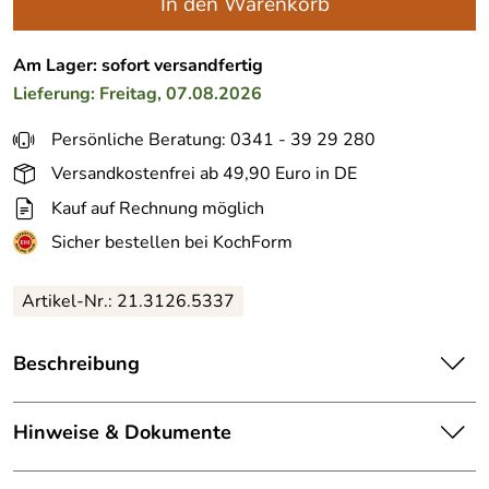
In den Warenkorb
Am Lager: sofort versandfertig
Lieferung: Freitag, 07.08.2026
Persönliche Beratung: 0341 - 39 29 280
Versandkostenfrei ab 49,90 Euro in DE
Kauf auf Rechnung möglich
Sicher bestellen bei KochForm
Artikel-Nr.:
21.3126.5337
Beschreibung
Dämpfkorb für Schnellkochtöpfe von
Silit
, faltbar. Zum
Punktgenauen Garen und Abseihen für alle Silit Sicomatic
Hinweise & Dokumente
Schnellkochtöpfe mit einem Durchmesser von 22 cm.
Die Speisen liegen nicht direkt im Wasser, das die Füße
Wenn Sie mehr über die Sicomatic Schnellkochtöpfe