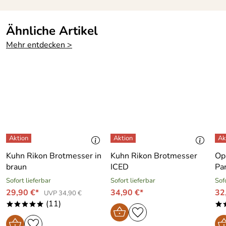
Ähnliche Artikel
Mehr entdecken >
Kuhn Rikon Brotmesser in
Kuhn Rikon Brotmesser
Op
braun
ICED
Pa
Sofort lieferbar
Sofort lieferbar
Sof
29,90 €*
34,90 €*
32
UVP 34,90 €
(11)
*****
*