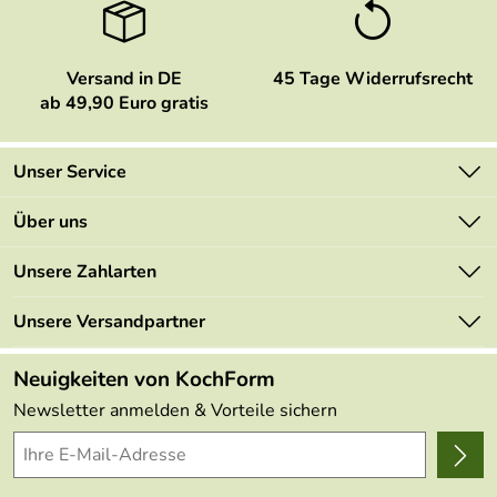
Versand in DE
45 Tage Widerrufsrecht
ab 49,90 Euro gratis
Unser Service
Kontakt
Über uns
Newsletter
Marken
Unsere Zahlarten
Mehrwertsteuerfrei
Neu
Retourenportal
Unsere Versandpartner
Angebote
FAQs
Made in Germany
Neuigkeiten von KochForm
Lieferbedingungen
Themen
Newsletter anmelden & Vorteile sichern
Delivery Terms
Wir über uns
Kundenlogin
Presse