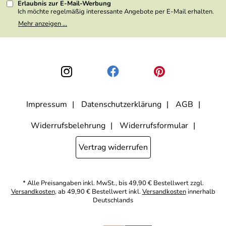
Erlaubnis zur E-Mail-Werbung
Ich möchte regelmäßig interessante Angebote per E-Mail erhalten.
Meine E-Mail-Adresse wird nicht an andere Unternehmen
Mehr anzeigen ...
weitergegeben. Zu statistischen Zwecken wird in anonymer Form
ausgewertet, welche Links im Newsletter geklickt werden. Dabei ist
nicht erkennbar, welche konkrete Person geklickt hat. Diese
Einwilligung zur Nutzung meiner E-Mail- Adresse für Werbezwecke
kann ich jederzeit mit Wirkung für die Zukunft widerrufen, indem ich
den Link "Abmelden" am Ende des Newsletters anklicke oder die
Option Newsletter im Mitgliederbereich deaktiviere. Die
Datenschutzerklärung
habe ich zur Kenntnis genommen.
Impressum
Datenschutzerklärung
AGB
Widerrufsbelehrung
Widerrufsformular
Vertrag widerrufen
* Alle Preisangaben inkl. MwSt., bis 49,90 € Bestellwert zzgl.
Versandkosten
, ab 49,90 € Bestellwert inkl.
Versandkosten
innerhalb
Deutschlands