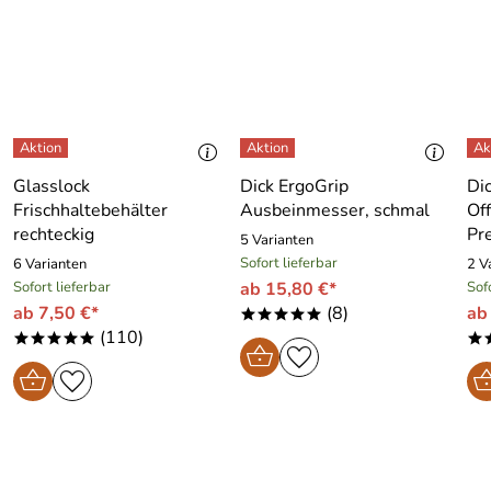
Glasslock
Dick ErgoGrip
Di
Frischhaltebehälter
Ausbeinmesser, schmal
Of
rechteckig
Pr
5 Varianten
Sofort lieferbar
6 Varianten
2 V
Sofort lieferbar
ab 15,80 €*
Sof
ab 7,50 €*
(8)
ab
*****
(110)
*****
*