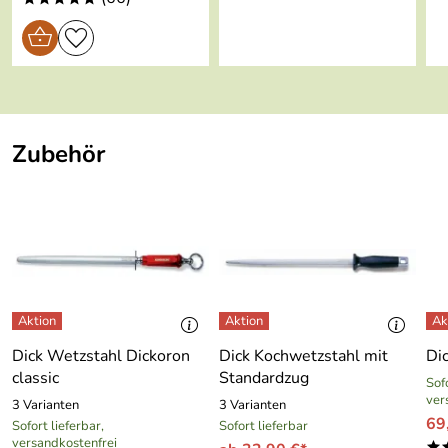
roland
*****
Verifizierte Bewertung
Super gerne wieder
Kaufdatum: 10.02.2015
Bewertungsdatum: 16.03.2015
Zubehör
Bodo
*****
Verifizierte Bewertung
Sehr gut,schnelle Lieferung immer wieder.
Kaufdatum: 27.01.2015
Bewertungsdatum: 11.02.2015
Dick Wetzstahl Dickoron
Dick Kochwetzstahl mit
Di
classic
Standardzug
Sofo
ver
3 Varianten
3 Varianten
69
Sofort lieferbar,
Sofort lieferbar
versandkostenfrei
*