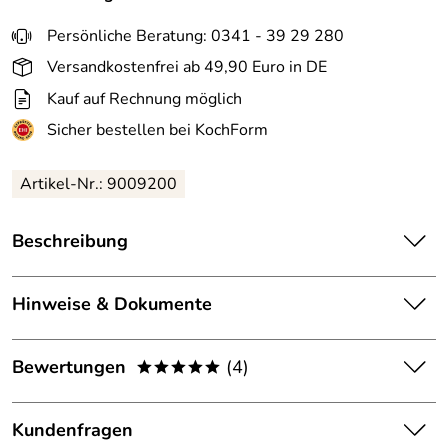
Persönliche Beratung: 0341 - 39 29 280
Versandkostenfrei ab 49,90 Euro in DE
Kauf auf Rechnung möglich
Sicher bestellen bei KochForm
Artikel-Nr.: 9009200
Beschreibung
Dick
Messerschärfer
Rapid Steel Action mit Standplatte.
Rapid Steel schärft problemlos stumpfe Messer. Die
Hinweise & Dokumente
Schärfstäbe von Rapid Steel haben eine verschleißfeste,
superharte Spezialbeschichtung und sorgen für einen
Dokumente zum Download:
Bewertungen
(4)
hohen Abtrag.
*****
Dick: Pflegefibel & Guideline für Messer und
Friedr. Dick bietet für alle, die keine Übung mit dem
5,0
Wetzstähle (3.772kB)
*****
Wetzstahl haben, den Rapid Steel/Master Steel an. Bei
Kundenfragen