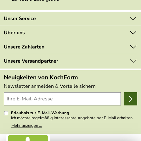
Unser Service
Kontakt
Über uns
Newsletter
Marken
Unsere Zahlarten
Mehrwertsteuerfrei
Neu
Retourenportal
Unsere Versandpartner
Angebote
FAQs
Made in Germany
Neuigkeiten von KochForm
Lieferbedingungen
Themen
Newsletter anmelden & Vorteile sichern
Delivery Terms
Wir über uns
Kundenlogin
Presse
Erlaubnis zur E-Mail-Werbung
Ich möchte regelmäßig interessante Angebote per E-Mail erhalten.
Meine E-Mail-Adresse wird nicht an andere Unternehmen
Mehr anzeigen ...
weitergegeben. Zu statistischen Zwecken wird in anonymer Form
ausgewertet, welche Links im Newsletter geklickt werden. Dabei ist
nicht erkennbar, welche konkrete Person geklickt hat. Diese