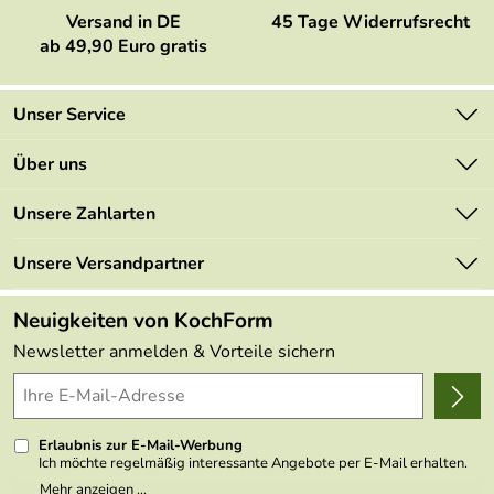
Versand in DE
45 Tage Widerrufsrecht
ab 49,90 Euro gratis
Unser Service
Kontakt
Über uns
Newsletter
Marken
Unsere Zahlarten
Mehrwertsteuerfrei
Neu
Retourenportal
Unsere Versandpartner
Angebote
FAQs
Made in Germany
Neuigkeiten von KochForm
Lieferbedingungen
Themen
Newsletter anmelden & Vorteile sichern
Delivery Terms
Wir über uns
Kundenlogin
Presse
Erlaubnis zur E-Mail-Werbung
Ich möchte regelmäßig interessante Angebote per E-Mail erhalten.
Meine E-Mail-Adresse wird nicht an andere Unternehmen
Mehr anzeigen ...