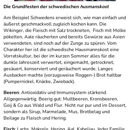
Die Grundfesten der schwedischen
husmanskost
Am Beispiel Schwedens erweist sich, wie man einfach und
äußerst geschmackvoll zugleich kochen kann. Die
Wikinger, die Fleisch mit Salz trockneten, Fisch mit Molke
pökelten, Aale räucherten und bereits Gewürze aus Asien
verwendeten, sind noch auf der Zunge zu spüren. Vom
Charakter her ist die schwedische Hausmannskost eine
Vorratskultur, bei der im kurzen Sommer alles für die
dunkle Jahreszeit verwertet, eingemacht, getrocknet,
gesäuert, konserviert und geräuchert wurde. Langes
Ausbacken machte (vorzugsweise Roggen-) Brot haltbar
(Pumpernickel, Knäcke, Zwieback).
Beeren
: Antioxidativ und Immunsystem stärkend.
Allgegenwärtig. Beerig gut: Multbeeren, Kronsbeeren,
Goij & Co aus Wald und Flur. Nicht nur pur und im Dessert,
sondern als Sirup, Marmelade, Mus, Brotbelag und
Beilage zu Fleisch und Hering.
Fisch
: Lachs, Makrele, Hering, Aal, Kabeljau. Jeder Familie