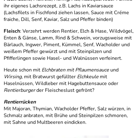
ihr eigenes Lachsrezept, z.B. Lachs in Kaviarsauce
(Lachsfilets in Fischfond ziehen lassen, Sauce mit Créme
fraiche, Dill, Senf, Kaviar, Salz und Pfeffer binden)
Fleisch
: Verzehrt werden Rentier, Elch & Hase, Wildvögel,
Enten & Gänse, Lamm, Rind & Schwein, vorzugsweise mit
Bärlauch, Ingwer, Piment, Kümmel, Senf, Wacholder und
weißem Pfeffer gewürzt und mit Steinpilzen und
Pfifferlingen sowie Hasel- und Walnüssen verfeinert.
Heute schon mit
Elchbraten mit Pflaumensauce
und
Wirsing
, mit Bratwurst gefüllter
Elchkeule
mit
Haselnüssen, Wildleber mit Hagebuttensauce oder
Rentierburger
der Fleischeslust gefrönt?
Rentierrücken
Mit Majoran, Thymian, Wacholder Pfeffer, Salz würzen, in
Schmalz anbraten, mit Brühe und Steinpilzen schmoren,
mit Sahne und Multbeeren eindicken.