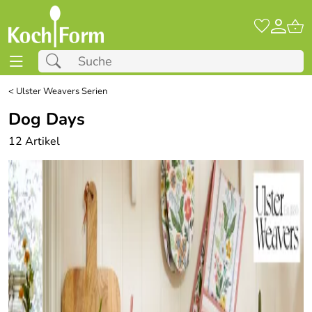
<
Ulster Weavers Serien
Dog Days
12 Artikel