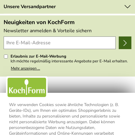
Neu
Retourenportal
Unsere Versandpartner
Angebote
FAQs
Made in Germany
Neuigkeiten von KochForm
Lieferbedingungen
Themen
Newsletter anmelden & Vorteile sichern
Delivery Terms
Wir über uns
Kundenlogin
Presse
Erlaubnis zur E-Mail-Werbung
Ich möchte regelmäßig interessante Angebote per E-Mail erhalten.
Meine E-Mail-Adresse wird nicht an andere Unternehmen
Mehr anzeigen ...
weitergegeben. Zu statistischen Zwecken wird in anonymer Form
ausgewertet, welche Links im Newsletter geklickt werden. Dabei ist
nicht erkennbar, welche konkrete Person geklickt hat. Diese
Einwilligung zur Nutzung meiner E-Mail- Adresse für Werbezwecke
kann ich jederzeit mit Wirkung für die Zukunft widerrufen, indem ich
den Link "Abmelden" am Ende des Newsletters anklicke oder die
Option Newsletter im Mitgliederbereich deaktiviere. Die
Datenschutzerklärung
habe ich zur Kenntnis genommen.
Wir verwenden Cookies sowie ähnliche Technologien (z. B.
Geräte-IDs), um Ihnen ein optimales Shoppingerlebnis zu
Impressum
Datenschutzerklärung
AGB
bieten, Inhalte zu personalisieren und personalisierte sowie
nicht personalisierte Werbung anzuzeigen. Dabei können
personenbezogene Daten wie Nutzungsdaten,
Widerrufsbelehrung
Widerrufsformular
Geräteinformationen und Online-Kennungen verarbeitet