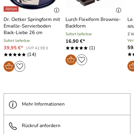
Dr. Oetker Springform mit
Lurch Flexiform Brownie-
Le
Emaille-Servierboden
Backform
az
Back-Liebe 26 cm
Sofort lieferbar
2 V
Ver
Sofort lieferbar
16,90 €*
59,
39,95 €*
(1)
UVP 42,99 €
*****
(14)
*
*****
Mehr Informationen
Rückruf anfordern