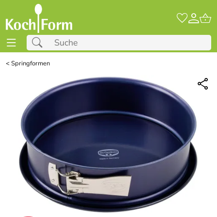
<
Springformen