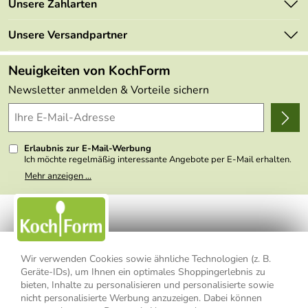
Unsere Zahlarten
Mehrwertsteuerfrei
Neu
Retourenportal
Unsere Versandpartner
Angebote
FAQs
Made in Germany
Neuigkeiten von KochForm
Lieferbedingungen
Themen
Newsletter anmelden & Vorteile sichern
Delivery Terms
Wir über uns
Kundenlogin
Presse
Erlaubnis zur E-Mail-Werbung
Ich möchte regelmäßig interessante Angebote per E-Mail erhalten.
Meine E-Mail-Adresse wird nicht an andere Unternehmen
Mehr anzeigen ...
weitergegeben. Zu statistischen Zwecken wird in anonymer Form
ausgewertet, welche Links im Newsletter geklickt werden. Dabei ist
nicht erkennbar, welche konkrete Person geklickt hat. Diese
Einwilligung zur Nutzung meiner E-Mail- Adresse für Werbezwecke
kann ich jederzeit mit Wirkung für die Zukunft widerrufen, indem ich
den Link "Abmelden" am Ende des Newsletters anklicke oder die
Option Newsletter im Mitgliederbereich deaktiviere. Die
Datenschutzerklärung
habe ich zur Kenntnis genommen.
Wir verwenden Cookies sowie ähnliche Technologien (z. B.
Geräte-IDs), um Ihnen ein optimales Shoppingerlebnis zu
bieten, Inhalte zu personalisieren und personalisierte sowie
Impressum
Datenschutzerklärung
AGB
nicht personalisierte Werbung anzuzeigen. Dabei können