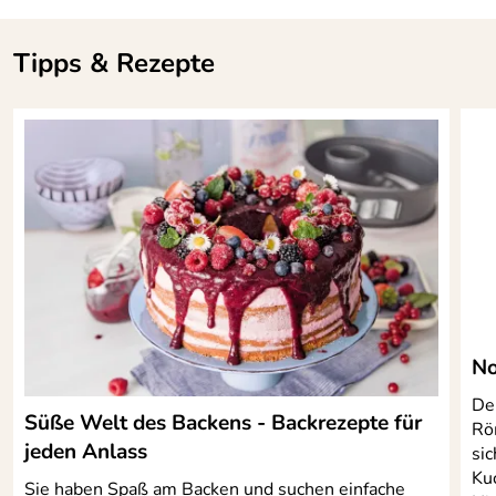
Tipps & Rezepte
No
De
Süße Welt des Backens - Backrezepte für
Rö
jeden Anlass
sic
Ku
Sie haben Spaß am Backen und suchen einfache