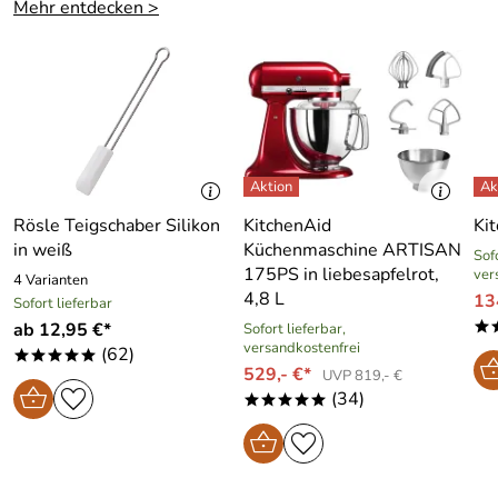
Mehr entdecken >
Premium-Qualität
Schnitt- und kratzfester Antihaftversieglung
Absolut säurebeständig
Hitzebeständig bis 230 Grad
Ausgezeichnete Wärmeleitung
Leicht zu Reinigen
10 Jahre Garantie (PDF)
Rösle Teigschaber Silikon
KitchenAid
Ki
Made in Germany
in weiß
Küchenmaschine ARTISAN
Sofo
vor dem Backen empfiehlt sich das Einfetten oder
175PS in liebesapfelrot,
ver
4 Varianten
Auslegen mit Backpapier
4,8 L
13
Sofort lieferbar
ab 12,95 €*
Sofort lieferbar,
*
versandkostenfrei
(62)
*****
529,- €*
UVP 819,- €
Hersteller: Dr. August Oetker Nahrungsmittel KG,
(34)
Lutterstraße 14, 33617 Bielefeld, service@oetker.de
*****