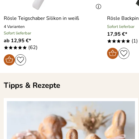
Kaufdatum: 02.04.2023
Bewertungsdatum: 12.04.2023
Rösle Teigschaber Silikon in weiß
Rösle Backpins
Bernhard
Verifizierte Bewertung
4 Varianten
Sofort lieferbar
*****
Sofort lieferbar
17,95 €*
Sehr schnelle Lieferung und gute Qualität.
ab 12,95 €*
(1)
*****
Kaufdatum: 08.03.2018
(62)
*****
Bewertungsdatum: 19.03.2018
Tipps & Rezepte