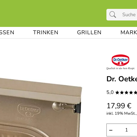
ESSEN
TRINKEN
GRILLEN
MARK
Dr. Oetk
5,0
****
17,99 €
inkl. 19% MwSt.,
−