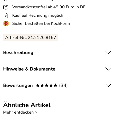
Versandkostenfrei ab 49,90 Euro in DE
Kauf auf Rechnung möglich
Sicher bestellen bei KochForm
Artikel-Nr.: 21.2120.8167
Beschreibung
Einsatz für Schnellkochtöfe von
Silit
, gelocht. Zum Garen
und Abseihen für alle Silit Sicomatic
Schnellkochtöpfe
mit
Hinweise & Dokumente
einem Durchmesser von 22 cm (Füllmengen: 3 / 4,5 / 6,5
und 8,5 l).
Wenn Sie mehr über die Sicomatic Schnellkochtöpfe
Bewertungen
(34)
*****
von Silit wissen möchten, dann klicken Sie hier.
Eigenschaften des Einsatz:
5,0
Durchmesser: Ø 22 cm
*****
Ähnliche Artikel
Höhe: 56 mm
5
Mehr entdecken >
Material: Edelstahl 18/10
4