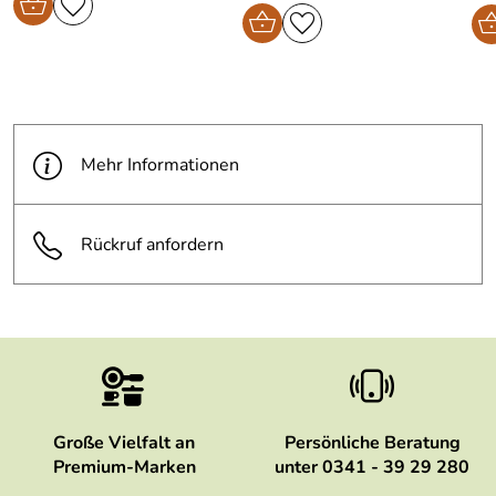
König,Anneliese
*****
Verifizierte Bewertung
Super Ware,perfekte Kochergebnisse !
Kaufdatum: 26.02.2013
Bewertungsdatum: 09.03.2013
thomas
Mehr Informationen
*****
Verifizierte Bewertung
alles perfekt
Rückruf anfordern
Kaufdatum: 12.02.2013
Bewertungsdatum: 05.03.2013
Alle Bewertungen anschauen
Große Vielfalt an
Persönliche Beratung
Premium-Marken
unter 0341 - 39 29 280