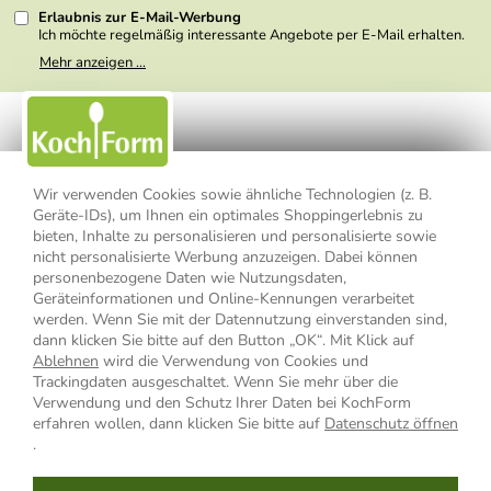
Erlaubnis zur E-Mail-Werbung
Ich möchte regelmäßig interessante Angebote per E-Mail erhalten.
Meine E-Mail-Adresse wird nicht an andere Unternehmen
Mehr anzeigen ...
weitergegeben. Zu statistischen Zwecken wird in anonymer Form
ausgewertet, welche Links im Newsletter geklickt werden. Dabei ist
nicht erkennbar, welche konkrete Person geklickt hat. Diese
Einwilligung zur Nutzung meiner E-Mail- Adresse für Werbezwecke
kann ich jederzeit mit Wirkung für die Zukunft widerrufen, indem ich
den Link "Abmelden" am Ende des Newsletters anklicke oder die
Option Newsletter im Mitgliederbereich deaktiviere. Die
Datenschutzerklärung
habe ich zur Kenntnis genommen.
Wir verwenden Cookies sowie ähnliche Technologien (z. B.
Geräte-IDs), um Ihnen ein optimales Shoppingerlebnis zu
Impressum
Datenschutzerklärung
AGB
bieten, Inhalte zu personalisieren und personalisierte sowie
nicht personalisierte Werbung anzuzeigen. Dabei können
personenbezogene Daten wie Nutzungsdaten,
Widerrufsbelehrung
Widerrufsformular
Geräteinformationen und Online-Kennungen verarbeitet
werden. Wenn Sie mit der Datennutzung einverstanden sind,
Vertrag widerrufen
dann klicken Sie bitte auf den Button „OK“. Mit Klick auf
Ablehnen
wird die Verwendung von Cookies und
Trackingdaten ausgeschaltet. Wenn Sie mehr über die
Verwendung und den Schutz Ihrer Daten bei KochForm
* Alle Preisangaben inkl. MwSt., bis 49,90 € Bestellwert zzgl.
erfahren wollen, dann klicken Sie bitte auf
Datenschutz öffnen
Versandkosten
, ab 49,90 € Bestellwert inkl.
Versandkosten
innerhalb
.
Deutschlands