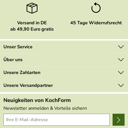
Versand in DE
45 Tage Widerrufsrecht
ab 49,90 Euro gratis
Unser Service
Kontakt
Über uns
Newsletter
Marken
Unsere Zahlarten
Mehrwertsteuerfrei
Neu
Retourenportal
Unsere Versandpartner
Angebote
FAQs
Made in Germany
Neuigkeiten von KochForm
Lieferbedingungen
Themen
Newsletter anmelden & Vorteile sichern
Delivery Terms
Wir über uns
Kundenlogin
Presse