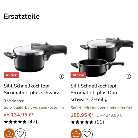
Versand innerhalb von 2 Tagen!!! Vielen Dank!
Kaufdatum: 03.01.2021
Ersatzteile
Bewertungsdatum: 15.01.2021
Lutze
*****
Verifizierte Bewertung
alles OK wie erwartet
Kaufdatum: 18.03.2020
Bewertungsdatum: 31.03.2020
Beckert
*****
Verifizierte Bewertung
Silit Schnellkochtopf
Silit Schnellkochtopf
Sicomatic t-plus schwarz
Sicomatic t-plus Duo
Passt wunderbar
schwarz, 2-teilig
3 Varianten
Kaufdatum: 08.04.2019
Sofort lieferbar, versandkostenfrei
Sofort lieferbar, versandkostenfrei
Bewertungsdatum: 21.04.2019
ab 134,95 €*
189,95 €*
UVP 249,99 €
(42)
(11)
Andrea
*****
*****
*****
Verifizierte Bewertung